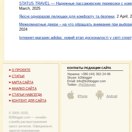
STATUS TRAVEL — Надежные пассажирские перевозки с ком
March, 2025
Якісні одноразові пелюшки для комфорту та безпеки
, 2 April, 
Межкомнатные двери – на что обращать внимание при выборе
2024
Інтернет-магазин adidas: новий етап досконалості у світі спорт
КОНТАКТЫ РЕДАКЦИИ САЙТА
О ПРОЕКТЕ
Украина: +380 (44) 362-24-96
СТАТЬИ
Skype: b2blogger
Email:
info@b2blogger.com
КАРТА САЙТА
Twitter:
@b2blogger
АНАЛИЗ САЙТА
СТАТЬИ НАВСЕГДА
IPhone
Android
КОНТЕНТ ДЛЯ САЙТА
© 2005−2025,
B2Blogger.com — онлайн-
служба распространения
пресс-релизов. Официально
зарегистрированная