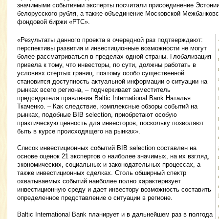
значимыми событиями эксперты посчитали присоединение Эстонии
белорусского рубля, а также объединение Московской Межбанковс
фондовой биржи «РТС».
«Результаты данного проекта в очередной раз подтверждают:
перспективы развития и инвестиционные возможности не могут
более рассматриваться в пределах одной страны. Глобализация
привела к тому, что инвесторы, по сути, должны работать в
условиях стертых границ, поэтому особо существенной
становится доступность актуальной информации о ситуации на
рынках всего региона, – подчеркивает заместитель
председателя правления Baltic International Bank Наталья
Ткаченко. – Как следствие, комплексные обзоры событий на
рынках, подобные BIB selection, приобретают особую
практическую ценность для инвесторов, поскольку позволяют
быть в курсе происходящего на рынках».
Список инвестиционных событий BIB selection составлен на
основе оценок 21 экспертов о наиболее значимых, на их взгляд,
экономических, социальных и законодательных процессах, а
также инвестиционных сделках. Столь обширный спектр
охватываемых событий наиболее полно характеризует
инвестиционную среду и дает инвестору возможность составить
определенное представление о ситуации в регионе.
Baltic International Bank планирует и в дальнейшем раз в полгода