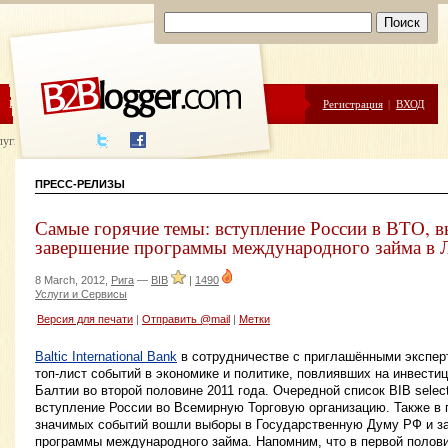
ЦЕНЫ
ПОМОЩЬ
Регистрация
|
ВХОД
луги написания
ПРЕСС-РЕЛИЗЫ
Самые горячие темы: вступление России в ВТО, в
завершение программы международного займа в 
8 March, 2012,
Рига
—
BIB
|
1490
Услуги и Сервисы
Версия для печати
|
Отправить @mail
|
Метки
Baltic International Bank
в сотрудничестве с приглашёнными экспер
топ-лист событий в экономике и политике, повлиявших на инвести
Балтии во второй половине 2011 года. Очередной список BIB select
вступление России во Всемирную Торговую организацию. Также в 
значимых событий вошли выборы в Государственную Думу РФ и з
программы международного займа. Напомним, что в первой полови