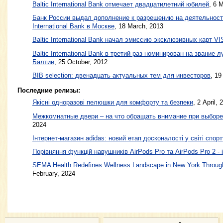
Baltic International Bank отмечает двадцатилетний юбилей
,
6 M
Банк России выдал дополнение к разрешению на деятельность
International Bank в Москве
,
18 March, 2013
Baltic International Bank начал эмиссию эксклюзивных карт VISA
Baltic International Bank в третий раз номинирован на звание 
Балтии
,
25 October, 2012
BIB selection: двенадцать актуальных тем для инвесторов
,
19
Последние релизы:
Якісні одноразові пелюшки для комфорту та безпеки
, 2 April, 
Межкомнатные двери – на что обращать внимание при выборе
2024
Інтернет-магазин adidas: новий етап досконалості у світі спорт
Порівняння функцій навушників AirPods Pro та AirPods Pro 2 - 
SEMA Health Redefines Wellness Landscape in New York Through
February, 2024