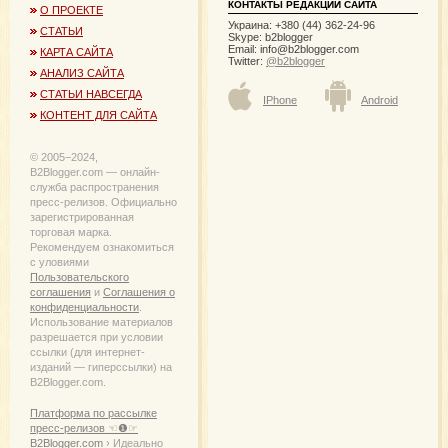
КОНТАКТЫ РЕДАКЦИИ САЙТА
О ПРОЕКТЕ
Украина: +380 (44) 362-24-96
СТАТЬИ
Skype: b2blogger
Email:
info@b2blogger.com
КАРТА САЙТА
Twitter:
@b2blogger
АНАЛИЗ САЙТА
СТАТЬИ НАВСЕГДА
IPhone
Android
КОНТЕНТ ДЛЯ САЙТА
© 2005−2024,
B2Blogger.com — онлайн-
служба распространения
пресс-релизов. Официально
зарегистрированная
торговая марка.
Рекомендуем ознакомиться
с уловиями
Пользовательского
соглашения
и
Соглашения о
конфиденциальности
.
Использование материалов
разрешается при условии
ссылки (для интернет-
изданий — гиперссылки) на
B2Blogger.com.
Платформа по рассылке
пресс-релизов ☜❶☞
B2Blogger.com
› Идеально