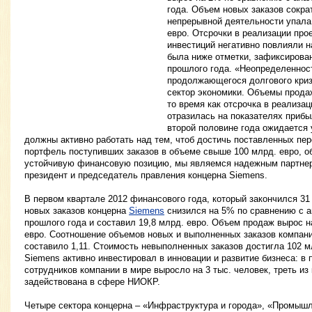
года. Объем новых заказов сокра
непрерывной деятельности упала 
евро. Отсрочки в реализации про
инвестиций негативно повлияли н
была ниже отметки, зафиксирова
прошлого года. «Неопределеннос
продолжающегося долгового криз
сектор экономики. Объемы прода
то время как отсрочка в реализа
отразилась на показателях прибыл
второй половине года ожидается
должны активно работать над тем, чтоб достичь поставленных пер
портфель поступивших заказов в объеме свыше 100 млрд. евро, 
устойчивую финансовую позицию, мы являемся надежным партнер
президент и председатель правления концерна Siemens.
В первом квартале 2012 финансового года, который закончился 31
новых заказов концерна
Siemens
снизился на 5% по сравнению с 
прошлого года и составил 19,8 млрд. евро. Объем продаж вырос н
евро. Соотношение объемов новых и выполненных заказов компани
составило 1,11. Стоимость невыполненных заказов достигла 102 м
Siemens активно инвестировал в инновации и развитие бизнеса: в
сотрудников компании в мире выросло на 3 тыс. человек, треть из
задействована в сфере НИОКР.
Четыре сектора концерна – «Инфраструктура и города», «Промышл