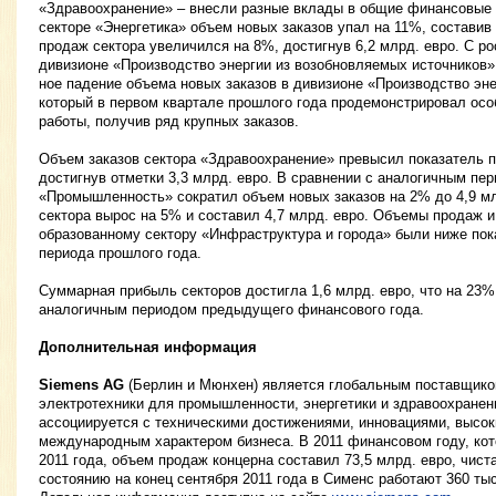
«Здравоохранение» – внесли разные вклады в общие финансовые п
секторе «Энергетика» объем новых заказов упал на 11%, составив
продаж сектора увеличился на 8%, достигнув 6,2 млрд. евро. С ро
дивизионе «Производство энергии из возобновляемых источников
ное падение объема новых заказов в дивизионе «Производство эне
который в первом квартале прошлого года продемонстрировал осо
работы, получив ряд крупных заказов.
Объем заказов сектора «Здравоохранение» превысил показатель 
достигнув отметки 3,3 млрд. евро. В сравнении с аналогичным пе
«Промышленность» сократил объем новых заказов на 2% до 4,9 м
сектора вырос на 5% и составил 4,7 млрд. евро. Объемы продаж и
образованному сектору «Инфраструктура и города» были ниже пок
периода прошлого года.
Суммарная прибыль секторов достигла 1,6 млрд. евро, что на 23%
аналогичным периодом предыдущего финансового года.
Дополнительная информация
Siemens AG
(Берлин и Мюнхен) является глобальным поставщико
электротехники для промышленности, энергетики и здравоохранен
ассоциируется с техническими достижениями, инновациями, высо
международным характером бизнеса. В 2011 финансовом году, кот
2011 года, объем продаж концерна составил 73,5 млрд. евро, чист
состоянию на конец сентября 2011 года в Сименс работают 360 тыс