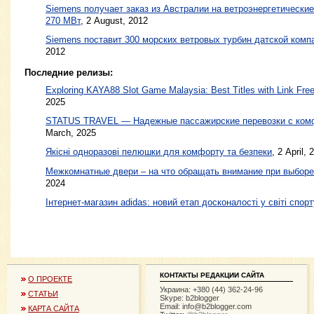
Siemens получает заказ из Австралии на ветроэнергетическ
270 МВт
,
2 August, 2012
Siemens поставит 300 морских ветровых турбин датской ком
2012
Последние релизы:
Exploring KAYA88 Slot Game Malaysia: Best Titles with Link Free
2025
STATUS TRAVEL — Надежные пассажирские перевозки с ком
March, 2025
Якісні одноразові пелюшки для комфорту та безпеки
, 2 April, 
Межкомнатные двери – на что обращать внимание при выборе
2024
Інтернет-магазин adidas: новий етап досконалості у світі спорт
КОНТАКТЫ РЕДАКЦИИ САЙТА
О ПРОЕКТЕ
Украина: +380 (44) 362-24-96
СТАТЬИ
Skype: b2blogger
Email:
info@b2blogger.com
КАРТА САЙТА