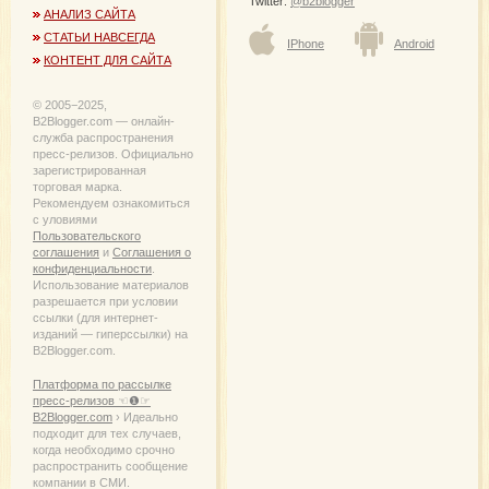
Twitter:
@b2blogger
АНАЛИЗ САЙТА
СТАТЬИ НАВСЕГДА
IPhone
Android
КОНТЕНТ ДЛЯ САЙТА
© 2005−2025,
B2Blogger.com — онлайн-
служба распространения
пресс-релизов. Официально
зарегистрированная
торговая марка.
Рекомендуем ознакомиться
с уловиями
Пользовательского
соглашения
и
Соглашения о
конфиденциальности
.
Использование материалов
разрешается при условии
ссылки (для интернет-
изданий — гиперссылки) на
B2Blogger.com.
Платформа по рассылке
пресс-релизов ☜❶☞
B2Blogger.com
› Идеально
подходит для тех случаев,
когда необходимо срочно
распространить сообщение
компании в СМИ.