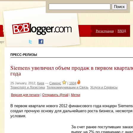
ЦЕНЫ
ПОМОЩЬ
Регистрация
|
ВХОД
луги написания
ПРЕСС-РЕЛИЗЫ
Siemens увеличил объем продаж в первом квартал
года
25 January, 2012,
Киев
—
Сименс
|
1604
Транспорт и Логистика
Телекоммуникации и Связь
Услуги и Сервисы
Версия для печати
|
Отправить @mail
|
Метки
В первом квартале нового 2012 финансового года концерн Siemen
создал прочную основу для дальнейшего роста бизнеса, несмотря
условия.
За счет ранее поступивших заказ
вырос на 2% по сравнению с ана