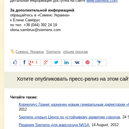
Детальная информация доступна на сайте
www.siemens.com
.
За дополнительной информацией
обращайтесь в «Сименс Украина»
к Елене Самбрус
по тел. +38 (044) 392 24 19
olena.sambrus@siemens.com
Сименс Украина
Siemens
объем продаж
1
Хотите
опубликовать пресс-релиз
на этом са
Читайте также:
Корнелиус Граниг назначен новым генеральным директором «
2012
Siemens открыл Центр по устойчивому развитию городов
,
24 
Решения Siemens для марсохода NASA
,
14 August, 2012