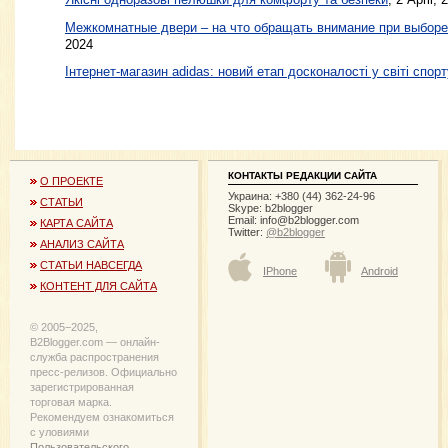
Межкомнатные двери – на что обращать внимание при выборе
2024
Інтернет-магазин adidas: новий етап досконалості у світі спорт
КОНТАКТЫ РЕДАКЦИИ САЙТА
О ПРОЕКТЕ
Украина: +380 (44) 362-24-96
СТАТЬИ
Skype: b2blogger
Email:
info@b2blogger.com
КАРТА САЙТА
Twitter:
@b2blogger
АНАЛИЗ САЙТА
СТАТЬИ НАВСЕГДА
IPhone
Android
КОНТЕНТ ДЛЯ САЙТА
© 2005−2025,
B2Blogger.com — онлайн-
служба распространения
пресс-релизов. Официально
зарегистрированная
торговая марка.
Рекомендуем ознакомиться
с уловиями
Пользовательского