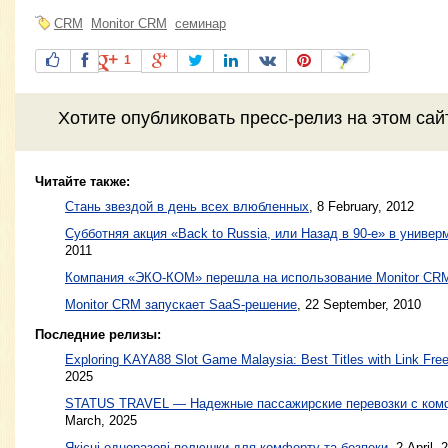
CRM
Monitor CRM
семинар
1
Хотите
опубликовать пресс-релиз
на этом са
Читайте также:
Стань звездой в день всех влюбленных
,
8 February, 2012
Cубботняя акция «Back to Russia, или Назад в 90-е» в униве
2011
Компания «ЭКО-КОМ» перешла на использование Monitor C
Monitor CRM запускает SaaS-решение
,
22 September, 2010
Последние релизы:
Exploring KAYA88 Slot Game Malaysia: Best Titles with Link Free
2025
STATUS TRAVEL — Надежные пассажирские перевозки с ком
March, 2025
Якісні одноразові пелюшки для комфорту та безпеки
, 2 April, 