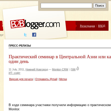
ЦЕНЫ
ПОМОЩЬ
Регистрация
|
ВХОД
луги написания
ПРЕСС-РЕЛИЗЫ
Практический семинар в Центральной Азии или к
один день
11 July, 2011,
Нижний Новгород
—
Monitor-CRM
|
596
ИТ: софт
Версия для печати
|
Отправить @mail
|
Метки
В ходе семинара участники получили информацию о практическо
Monitor.