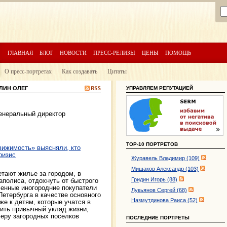
ГЛАВНАЯ
БЛОГ
НОВОСТИ
ПРЕСС-РЕЛИЗЫ
ЦЕНЫ
ПОМОЩЬ
О пресс-портретах
Как создавать
Цитаты
ЛИН ОЛЕГ
УПРАВЛЯЕМ РЕПУТАЦИЕЙ
енеральный директор
TOP-10 ПОРТРЕТОВ
вижимость» выясняли, кто
ризис
Журавель Владимир (109)
Мишаков Александр (103)
тают жилье за городом, в
Гридин Игорь (88)
полиса, отдохнуть от быстрого
ленные иногородние покупатели
Лукьянов Сергей (68)
етербурга в качестве основного
Назмутдинова Раиса (52)
же к детям, которые учатся в
нить привычный уклад жизни,
еру загородных поселков
ПОСЛЕДНИЕ ПОРТРЕТЫ