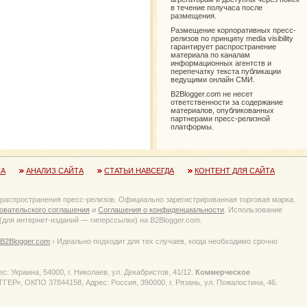
в течение получаса после
размещения.
Размещение корпоративных пресс-
релизов по принципу media visibility
гарантирует распространение
материала по каналам
информационных агентств и
перепечатку текста публикации
ведущими онлайн СМИ.
B2Blogger.com не несет
ответственности за содержание
материалов, опубликованных
партнерами пресс-релизной
платформы.
ТА
АНАЛИЗ САЙТА
СТАТЬИ НАВСЕГДА
КОНТЕНТ ДЛЯ САЙТА
 распространения пресс-релизов. Официально зарегистрированная торговая марка.
овательского соглашения
и
Соглашения о конфиденциальности
. Использование
для интернет-изданий — гиперссылки) на B2Blogger.com.
B2Blogger.com
› Идеально подходит для тех случаев, когда необходимо срочно
 Украина, 54000, г. Николаев, ул. Декабристов, 41/12.
Коммерческое
Р», ОКПО 37844158, Адрес: Россия, 390000, г. Рязань, ул. Пожалостина, 46.