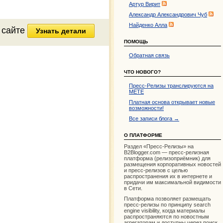
Артур Вирит
Александр Александрович Чуб
Найденко Алла
 сайте
Узнать детали
ПОМОЩЬ
Обратная связь
ЧТО НОВОГО?
Пресс-Релизы транслируются на
МЕТЕ
Платная основа открывает новые
возможности!
Все записи блога →
О ПЛАТФОРМЕ
Раздел «Пресс-Релизы» на
B2Blogger.com — пресс-релизная
платформа (релизоприёмник) для
размещения корпоративных новостей
и пресс-релизов с целью
распространения их в интернете и
придачи им максимальной видимости
в Сети.
Платформа позволяет размещать
пресс-релизы по принципу search
engine visibility, когда материалы
распространяются по новостным
агрегаторам и доступны через поиск