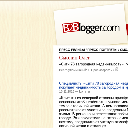
ПРЕСС-РЕЛИЗЫ
/
ПРЕСС-ПОРТРЕТЫ
/ СМО
Смолин Олег
«Сити 78 загородная недвижимость»
,
г
Всего упоминаний: 1, Просмотров: 77
Специалисты «Сити 78 загородная нед
покупает недвижимость за городом в к
13.11.2015 —
Цитаты
«Клиенты из северной столицы приобре
основном чтобы избежать шумного мега
темпа столичной жизни. А немногочис
рассматривают участки за пределами П
жилья. В регион они переезжают побли
городе. Эти покупатели не готовы сме
поэтому предпочитают уютную атмосф
активной жизни в столице»