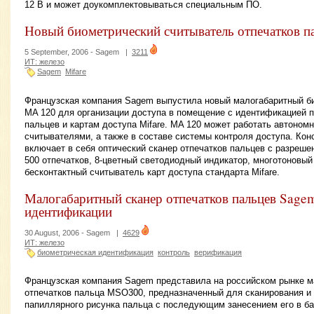
12 В и может доукомплектовываться специальным ПО.
Новый биометрический считыватель отпечатков п
5 September, 2006 -
Sagem
|
3211
ИТ: железо
Sagem
Mifare
Французская компания Sagem выпустила новый малогабаритный б
MA 120 для организации доступа в помещение с идентификацией п
пальцев и картам доступа Mifare. MA 120 может работать автономн
считывателями, а также в составе системы контроля доступа. Кон
включает в себя оптический сканер отпечатков пальцев с разрешен
500 отпечатков, 8-цветный светодиодный индикатор, многотоновый
бесконтактный считыватель карт доступа стандарта Mifare.
Малогабаритный сканер отпечатков пальцев Sage
идентификации
30 August, 2006 -
Sagem
|
4629
ИТ: железо
биометрическая идентификация
контроль
верификация
Французская компания Sagem представила на российском рынке м
отпечатков пальца MSO300, предназначенный для сканирования и
папиллярного рисунка пальца с последующим занесением его в ба