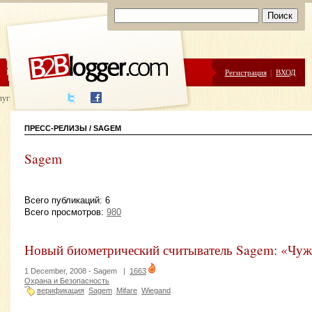
ЦЕНЫ
ПОМОЩЬ
Регистрация
|
ВХОД
луги написания
ПРЕСС-РЕЛИЗЫ / SAGEM
Sagem
Всего публикаций: 6
Всего просмотров:
980
Новый биометрический считыватель Sagem: «Чужи
1 December, 2008 -
Sagem
|
1663
Охрана и Безопасность
верификация
Sagem
Mifare
Wiegand