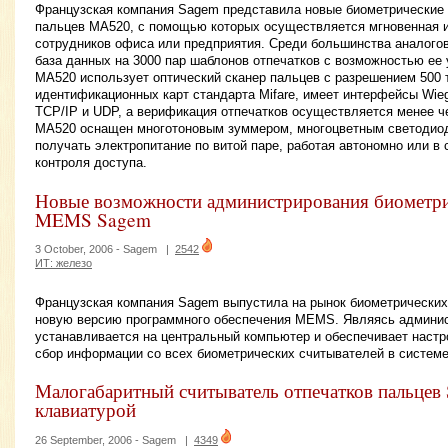
Французская компания Sagem представила новые биометрические 
пальцев МА520, с помощью которых осуществляется мгновенная 
сотрудников офиса или предприятия. Среди большинства аналого
база данных на 3000 пар шаблонов отпечатков с возможностью ее 
MA520 использует оптический сканер пальцев с разрешением 500 
идентификационных карт стандарта Mifare, имеет интерфейсы Wieg
TCP/IP и UDP, а верификация отпечатков осуществляется менее чем
МА520 оснащен многотоновым зуммером, многоцветным светодио
получать электропитание по витой паре, работая автономно или в
контроля доступа.
Новые возможности администрирования биометри
MEMS Sagem
3 October, 2006 -
Sagem
|
2542
ИТ: железо
Французская компания Sagem выпустила на рынок биометрических
новую версию программного обеспечения MEMS. Являясь админи
устанавливается на центральный компьютер и обеспечивает настр
сбор информации со всех биометрических считывателей в системе
Малогабаритный считыватель отпечатков пальцев
клавиатурой
26 September, 2006 -
Sagem
|
4349