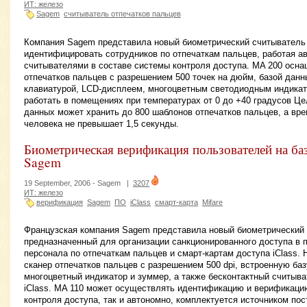
ИТ: железо
Sagem
считыватель отпечатков пальцев
Компания Sagem представила новый биометрический считыватель 
идентифицировать сотрудников по отпечаткам пальцев, работая а
считывателями в составе системы контроля доступа. MA 200 осн
отпечатков пальцев с разрешением 500 точек на дюйм, базой данн
клавиатурой, LCD-дисплеем, многоцветным светодиодным индика
работать в помещениях при температурах от 0 до +40 градусов Це
данных может хранить до 800 шаблонов отпечатков пальцев, а вр
человека не превышает 1,5 секунды.
Биометрическая верификация пользователей на ба
Sagem
19 September, 2006 -
Sagem
|
3207
ИТ: железо
верификация
Sagem
ПО
iClass
смарт-карта
Mifare
Французская компания Sagem представила новый биометрический 
предназначенный для организации санкционированного доступа в
персонала по отпечаткам пальцев и смарт-картам доступа iClass. 
сканер отпечатков пальцев с разрешением 500 dpi, встроенную баз
многоцветный индикатор и зуммер, а также бесконтактный считыва
iClass. MA 110 может осуществлять идентификацию и верификацию
контроля доступа, так и автономно, комплектуется источником по