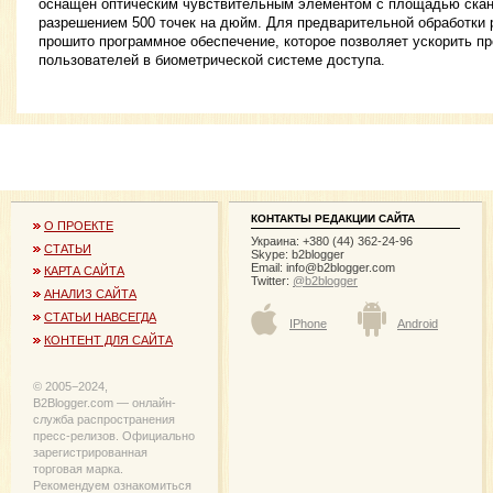
оснащен оптическим чувствительным элементом с площадью скан
разрешением 500 точек на дюйм. Для предварительной обработки
прошито программное обеспечение, которое позволяет ускорить пр
пользователей в биометрической системе доступа.
КОНТАКТЫ РЕДАКЦИИ САЙТА
О ПРОЕКТЕ
Украина: +380 (44) 362-24-96
СТАТЬИ
Skype: b2blogger
Email:
info@b2blogger.com
КАРТА САЙТА
Twitter:
@b2blogger
АНАЛИЗ САЙТА
СТАТЬИ НАВСЕГДА
IPhone
Android
КОНТЕНТ ДЛЯ САЙТА
© 2005−2024,
B2Blogger.com — онлайн-
служба распространения
пресс-релизов. Официально
зарегистрированная
торговая марка.
Рекомендуем ознакомиться