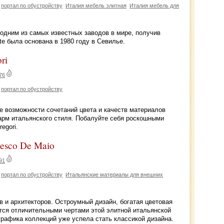
портал по обустройству
Италия мебель элитная
Италия мебель для
одним из самых известных заводов в мире, получив
e была основана в 1980 году в Севилье.
ri
76
портал по обустройству
е возможности сочетаний цвета и качеств материалов
арм итальянского стиля. Побалуйте себя роскошными
egori.
ncesco De Maio
91
портал по обустройству
Итальянские материалы для внешних
в и архитекторов. Остроумный дизайн, богатая цветовая
тся отличительными чертами этой элитной итальянской
графика коллекций уже успела стать классикой дизайна.