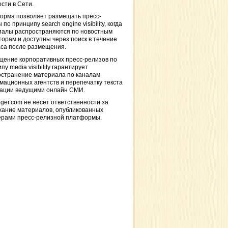
сти в Сети.
орма позволяет размещать пресс-
 по принципу search engine visibility, когда
иалы распространяются по новостным
торам и доступны через поиск в течение
са после размещения.
щение корпоративных пресс-релизов по
пу media visibility гарантирует
остранение материала по каналам
ационных агентств и перепечатку текста
кации ведущими онлайн СМИ.
ger.com не несет ответственности за
жание материалов, опубликованных
ерами пресс-релизной платформы.