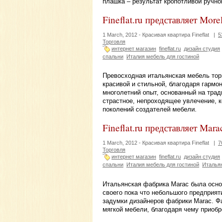
плашка – результат кропотливой ручн
Fineflat.ru представляет More
1 March, 2012 -
Красивая квартира Fineflat
|
5
Торговля
интернет магазин
fineflat.ru
дизайн студия
спальни
Италия мебель для гостиной
Превосходная итальянская мебель торг
красивой и стильной, благодаря гарм
многолетний опыт, основанный на трад
страстное, непроходящее увлечение, к
поколений создателей мебели.
Fineflat.ru представляет Mara
1 March, 2012 -
Красивая квартира Fineflat
|
7
Торговля
интернет магазин
fineflat.ru
дизайн студия
спальни
Италия мебель для гостиной
Италья
Итальянская фабрика Marac была основ
своего пока что небольшого предприят
задумки дизайнеров фабрики Marac. Ф
мягкой мебели, благодаря чему приобр