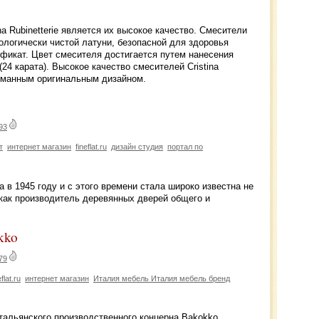
na Rubinetterie является их высокое качество. Смесители
ологически чистой латуни, безопасной для здоровья
фикат. Цвет смесителя достигается путем нанесения
(24 карата). Высокое качество смесителей Cristina
думанным оригинальным дизайном.
93
т
интернет магазин
fineflat.ru
дизайн студия
портал по
 в 1945 году и с этого времени стала широко известна не
, как производитель деревянных дверей общего и
okko
79
eflat.ru
интернет магазин
Италия мебель Италия мебель бренд
альянского производственного концерна Bakokko