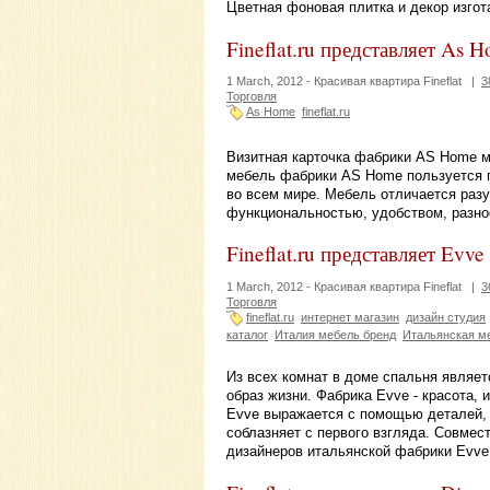
Цветная фоновая плитка и декор изго
Fineflat.ru представляет As 
1 March, 2012 -
Красивая квартира Fineflat
|
3
Торговля
As Home
fineflat.ru
Визитная карточка фабрики AS Home м
мебель фабрики AS Home пользуется п
во всем мире. Мебель отличается раз
функциональностью, удобством, разн
Fineflat.ru представляет Evve
1 March, 2012 -
Красивая квартира Fineflat
|
3
Торговля
fineflat.ru
интернет магазин
дизайн студия
каталог
Италия мебель бренд
Итальянская м
Из всех комнат в доме спальня являе
образ жизни. Фабрика Evve - красота, 
Evve выражается с помощью деталей, о
соблазняет с первого взгляда. Совмес
дизайнеров итальянской фабрики Evve