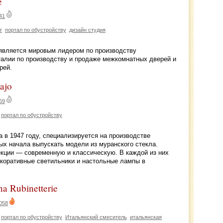
e
41
т
портал по обустройству
дизайн студия
и является мировым лидером по производству
талии по производству и продаже межкомнатных дверей и
рей.
ajo
69
портал по обустройству
 в 1947 году, специализируется на производстве
ых начала выпускать модели из муранского стекла.
екции — современную и классическую. В каждой из них
екоративные светильники и настольные лампы в
na Rubinetterie
058
портал по обустройству
Итальянский смеситель
итальянская