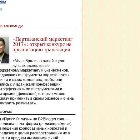
оны
в
АС АЛЕКСАНДР
«Партизанский маркетинг
2017»: открыт конкурс на
организацию трансляции
«Мы собрали на одной сцене
лучших экспертов по
джетному маркетингу и бизнесменов,
едривших инструменты партизанского
инга в своих компаниях, чтобы они
лись с участниками конференции
и эффективными инструментами и
и яркими „фишками“, которые можно
сразу применить в своем бизнесе и очень
получить результат»
ТФОРМЕ
 «Пресс-Релизы» на B2Blogger.com —
-релизная платформа (релизоприёмник)
азмещения корпоративных новостей и
релизов с целью распространения их в
ете и придачи им максимальной