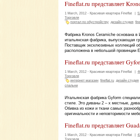
Fineflat.ru представляет Kro
1 March, 2012 -
Красивая квартира Fineflat
|
5
Торговля
портал по обустройству
дизайн студия
fin
Фабрика Kronos Ceramiche основана в И
итальянская фабрика, выпускающая гра
Поставщик эксклюзивных коллекций об
расположена в небольшой провинции E
Fineflat.ru представляет Gyfo
1 March, 2012 -
Красивая квартира Fineflat
|
4
Торговля
интернет магазин
fineflat.ru
дизайн студия
спальни
Итальянская фабрика Gyform специали
стиле. Это диваны 2 – х местные, дива
Обивка из кожи и ткани самых разнооб
оригинальности и неповторимости меб
Fineflat.ru представляет Guad
1 March, 2012 -
Красивая квартира Fineflat
|
4
Торговля