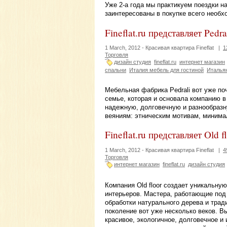
Уже 2-а года мы практикуем поездки н
заинтересованы в покупке всего необх
Fineflat.ru представляет Pedra
1 March, 2012 -
Красивая квартира Fineflat
|
1
Торговля
дизайн студия
fineflat.ru
интернет магазин
спальни
Италия мебель для гостиной
Италья
Мебельная фабрика Pedrali вот уже по
семье, которая и основала компанию в 
надежную, долговечную и разнообраз
веяниям: этническим мотивам, минима
Fineflat.ru представляет Old f
1 March, 2012 -
Красивая квартира Fineflat
|
4
Торговля
интернет магазин
fineflat.ru
дизайн студия
Компания Old floor создает уникальну
интерьеров. Мастера, работающие под 
обработки натурального дерева и тра
поколение вот уже несколько веков. Вы
красивое, экологичное, долговечное и