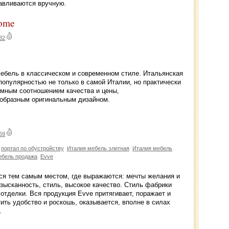
тавливаются вручную.
Home
82
ебель в классическом и современном стиле. Итальянская
опулярностью не только в самой Италии, но практически
умным соотношением качества и цены,
ообразным оригинальным дизайном.
69
портал по обустройству
Италия мебель элитная
Италия мебель
ебель продажа
Evve
тся тем самым местом, где выражаются: мечты желания и
изысканность, стиль, высокое качество. Стиль фабрики
тделки. Вся продукция Evve притягивает, поражает и
тить удобство и роскошь, оказывается, вполне в силах
.