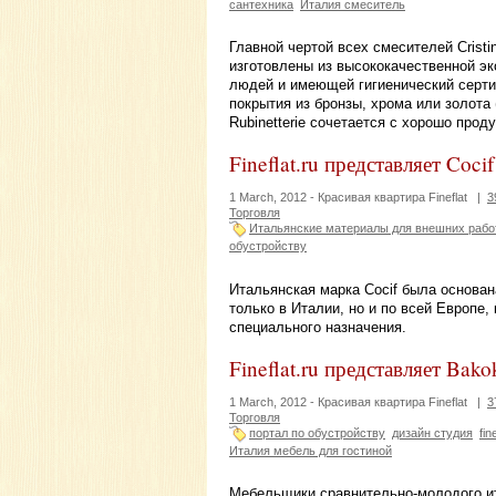
сантехника
Италия смеситель
Главной чертой всех смесителей Cristi
изготовлены из высококачественной эк
людей и имеющей гигиенический серти
покрытия из бронзы, хрома или золота 
Rubinetterie сочетается с хорошо про
Fineflat.ru представляет Cocif
1 March, 2012 -
Красивая квартира Fineflat
|
3
Торговля
Итальянские материалы для внешних рабо
обустройству
Итальянская марка Cocif была основана
только в Италии, но и по всей Европе
специального назначения.
Fineflat.ru представляет Bak
1 March, 2012 -
Красивая квартира Fineflat
|
3
Торговля
портал по обустройству
дизайн студия
fin
Италия мебель для гостиной
Мебельщики сравнительно-молодого ит