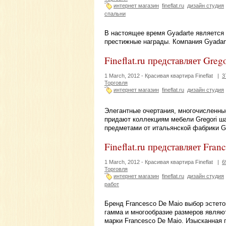
интернет магазин
fineflat.ru
дизайн студия
спальни
В настоящее время Gyadarte является 
престижные награды. Компания Gyadart
Fineflat.ru представляет Grego
1 March, 2012 -
Красивая квартира Fineflat
|
3
Торговля
интернет магазин
fineflat.ru
дизайн студия
Элегантные очертания, многочисленны
придают коллекциям мебели Gregori ш
предметами от итальянской фабрики Gr
Fineflat.ru представляет Fra
1 March, 2012 -
Красивая квартира Fineflat
|
6
Торговля
интернет магазин
fineflat.ru
дизайн студия
работ
Бренд Francesco De Maio выбор эстето
гамма и многообразие размеров являю
марки Francesco De Maio. Изысканная 