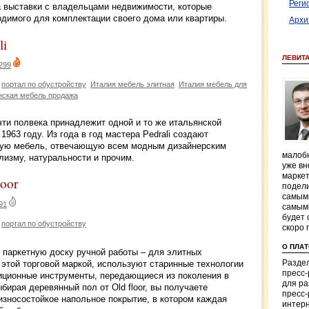
Реги
а выставки с владельцами недвижимости, которые
одимого для комплектации своего дома или квартиры.
Архи
li
ЛЕВИТ
299
портал по обустройству
Италия мебель элитная
Италия мебель для
нская мебель продажа
чти полвека принадлежит одной и то же итальянской
1963 году. Из года в год мастера Pedrali создают
ную мебель, отвечающую всем модным дизайнерским
малобю
лизму, натуральности и прочим.
уже вн
маркет
loor
подели
самым
91
самым
будет 
портал по обустройству
скоро 
О ПЛА
ю паркетную доску ручной работы – для элитных
этой торговой маркой, используют старинные технологии
Раздел
пресс
диционные инструменты, передающиеся из поколения в
для р
бирая деревянный пол от Old floor, вы получаете
пресс-
 износостойкое напольное покрытие, в котором каждая
интерн