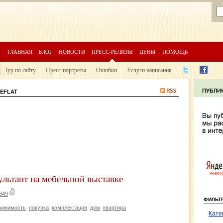
ГЛАВНАЯ
БЛОГ
НОВОСТИ
ПРЕСС-РЕЛИЗЫ
ЦЕНЫ
ПОМОЩЬ
Тур по сайту
Пресс-портреты
Ошибки
Услуги написания
NEFLAT
сультант на мебельной выставке
849
ФИЛЬТ
вижимость
покупка
комплектация
дом
квартира
Кате