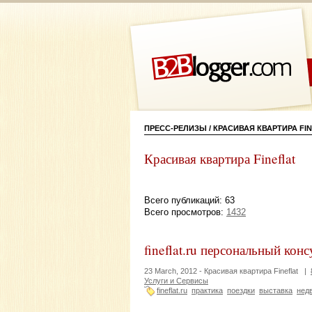
ПРЕСС-РЕЛИЗЫ / КРАСИВАЯ КВАРТИРА FI
Красивая квартира Fineflat
Всего публикаций: 63
Всего просмотров:
1432
fineflat.ru персональный кон
23 March, 2012 -
Красивая квартира Fineflat
|
Услуги и Сервисы
fineflat.ru
практика
поездки
выставка
нед