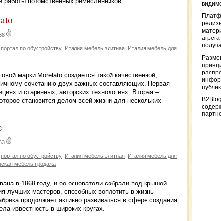
ой работы потомственных ремесленников.
видимо
Платф
lato
релизы
матер
38
агрега
получа
портал по обустройству
Италия мебель элитная
Италия мебель для
Разме
принци
распр
овой марки Morelato создается такой качественной,
информ
оничному сочетанию двух важных составляющих. Первая –
публи
ициях и старинных, авторских технологиях. Вторая –
B2Blog
оторое становится делом всей жизни для нескольких
содер
партн
c
63
портал по обустройству
Италия мебель элитная
Италия мебель для
нская мебель продажа
ана в 1969 году, и ее основатели собрали под крышей
ия лучших мастеров, способных воплотить в жизнь
абрика продолжает активно развиваться в сфере создания
ела известность в широких кругах.