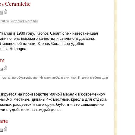
nos Ceramiche
28
eflat.ru
интернет магазин
талии в 1980 году. Kronos Ceramiche - известнейшая
нит очень высокого качества и стильного дизайна.
лицовочной плитки. Kronos Ceramiche удобно
milia Romagna.
rm
04
портал по обустройству
Италия мебель элитная
Италия мебель для
зируется на производстве мягкой мебели в современном
ны 3- х местные, диваны 4-х местные, кресла для отдыха.
разных расцветок и категорий. Gyform – это совмещение
ели с удобством на каждый день.
arte
34