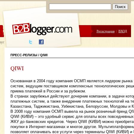
ЦЕНЫ
ПОМОЩЬ
Регистрация
|
ВХОД
луги написания
ПРЕСС-РЕЛИЗЫ / QIWI
QIWI
Основанная в 2004 году компания ОСМП является лидером рынка
систем, ведущим поставщиком комплексных технологических реше
приема платежей в России и за рубежом.
В странах зарубежья действуют дочерние компании, в задачи кото
платежных систем, а также внедрение платежных технологий на те
Казахстана, Таджикистана, Узбекистана, Белоруссии, Молдовы и К
В 2008 году компания ОСМП вывела на рынок розничный бренд QI
QIWI (КИВИ) – это удобный сервис для оплаты всех повседневных 
ЖКУ до банковских кредитов. Через QIWI (КИВИ) можно приобрета
покупки в Интернет-магазинах и многое другое. Мультиплатформн
позволяет оплачивать все услуги через терминалы QIWI (КИВИ) и