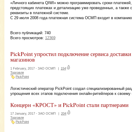
«Личного кабинета QIWI» можно программировать сроки платежей,
предстоящих платежах и детализацию уже проведенных, а также 
реквизиты в платежной системе.
С 29 июля 2008 года платежная система ОСМП входит в компанию
Всего публикаций: 740
Всего просмотров:
12369
PickPoint упростил подключение сервиса доставки
магазинов
1 February, 2017 -
ЗАО ОСМП
|
154
Торговля
PickPoint
Логистический оператор PickPoint создал специализированный раз
упрощения всех этапов подключения онлайн-ритейлеров к своему 
Концерн «КРОСТ» и PickPoint стали партнерами
17 January, 2017 -
ЗАО ОСМП
|
204
Торговля
PickPoint