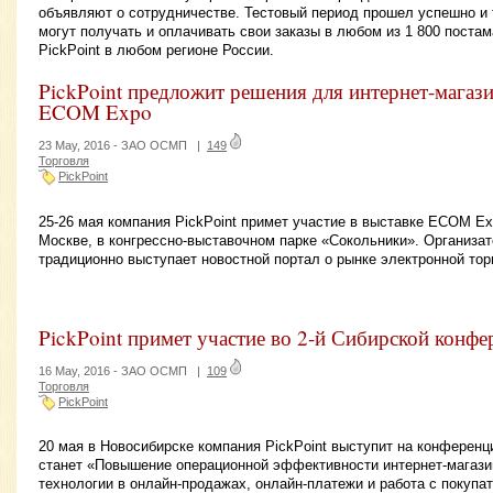
объявляют о сотрудничестве. Тестовый период прошел успешно и 
могут получать и оплачивать свои заказы в любом из 1 800 постам
PickPoint в любом регионе России.
PickPoint предложит решения для интернет-магази
ECOM Expo
23 May, 2016 -
ЗАО ОСМП
|
149
Торговля
PickPoint
25-26 мая компания PickPoint примет участие в выставке ECOM Ex
Москве, в конгрессно-выставочном парке «Сокольники». Организ
традиционно выступает новостной портал о рынке электронной торг
PickPoint примет участие во 2-й Сибирской конф
16 May, 2016 -
ЗАО ОСМП
|
109
Торговля
PickPoint
20 мая в Новосибирске компания PickPoint выступит на конференци
станет «Повышение операционной эффективности интернет-магази
технологии в онлайн-продажах, онлайн-платежи и работа с покупа