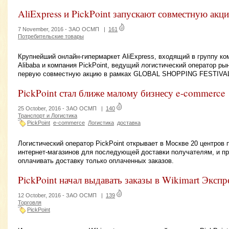
AliExpress и PickPoint запускают совместную акц
7 November, 2016 -
ЗАО ОСМП
|
161
Потребительские товары
Крупнейший онлайн-гипермаркет AliExpress, входящий в группу ко
Alibaba и компания PickPoint, ведущий логистический оператор ры
первую совместную акцию в рамках GLOBAL SHOPPING FESTIVA
PickPoint стал ближе малому бизнесу e-commerce
25 October, 2016 -
ЗАО ОСМП
|
140
Транспорт и Логистика
PickPoint
e-commerce
Логистика
доставка
Логистический оператор PickPoint открывает в Москве 20 центров 
интернет-магазинов для последующей доставки получателям, и п
оплачивать доставку только оплаченных заказов.
PickPoint начал выдавать заказы в Wikimart Экспр
12 October, 2016 -
ЗАО ОСМП
|
139
Торговля
PickPoint