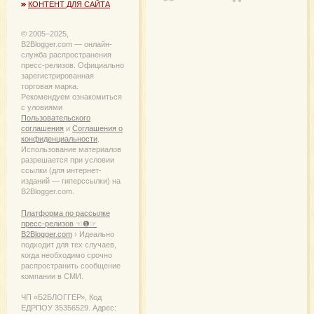
КОНТЕНТ ДЛЯ САЙТА
© 2005−2025,
B2Blogger.com — онлайн-
служба распространения
пресс-релизов. Официально
зарегистрированная
торговая марка.
Рекомендуем ознакомиться
с уловиями
Пользовательского
соглашения
и
Соглашения о
конфиденциальности
.
Использование материалов
разрешается при условии
ссылки (для интернет-
изданий — гиперссылки) на
B2Blogger.com.
Платформа по рассылке
пресс-релизов ☜❶☞
B2Blogger.com
› Идеально
подходит для тех случаев,
когда необходимо срочно
распространить сообщение
компании в СМИ.
ЧП «Б2БЛОГГЕР», Код
ЕДРПОУ 35356529. Адрес: