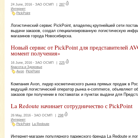
24 June, 2016 -
ЗАО ОСМП
|
287
Интернет
PickPoint
Логистический сервис PickPoint, владелец крупнейшей сети поста
выдачи заказов, создал специализированную логистическую инфра
магазинов города Новосибирска.
Новый сервис от PickPoint для представителей 
момент получения»
16 June, 2016 -
ЗАО ОСМП
|
225
Красота и Здоровье
Avon
PickPoint
Компания Avon, лидер косметического рынка прямых продаж в Росс
ведущий логистический оператор рынка e-commerce, объявляют об
заказов при получении в постаматах и пунктах выдачи для Предст
La Redoute начинает сотрудничество с PickPoint
26 May, 2016 -
ЗАО ОСМП
|
298
Интернет
PickPoint
La Redoute
Интернет-магазин популярного парижского бренда La Redoute и лог