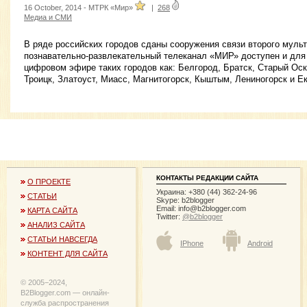
16 October, 2014 -
МТРК «Мир»
|
268
Медиа и СМИ
В ряде российских городов сданы сооружения связи второго мульт
познавательно-развлекательный телеканал «МИР» доступен и для
цифровом эфире таких городов как: Белгород, Братск, Старый Оск
Троицк, Златоуст, Миасс, Магнитогорск, Кыштым, Лениногорск и Ек
КОНТАКТЫ РЕДАКЦИИ САЙТА
О ПРОЕКТЕ
Украина: +380 (44) 362-24-96
СТАТЬИ
Skype: b2blogger
Email:
info@b2blogger.com
КАРТА САЙТА
Twitter:
@b2blogger
АНАЛИЗ САЙТА
СТАТЬИ НАВСЕГДА
IPhone
Android
КОНТЕНТ ДЛЯ САЙТА
© 2005−2024,
B2Blogger.com — онлайн-
служба распространения