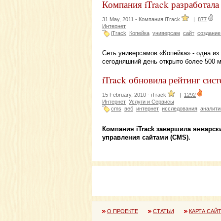
Компания iTrack разработала
31 May, 2011 -
Компания iTrack
|
877
Интернет
iTrack
Копейка
универсам
сайт
создание
Сеть универсамов «Копейка» - одна из
сегодняшний день открыто более 500 м
iTrack обновила рейтинг сис
15 February, 2010 -
iTrack
|
1292
Интернет
Услуги и Сервисы
cms
веб
интернет
исследования
аналити
Компания iTrack завершила январск
управления сайтами (CMS).
О ПРОЕКТЕ
СТАТЬИ
КАРТА САЙ