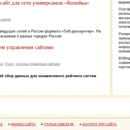
 сайт для сети универсамов «Копейка»
видимо
Платф
релизы
матер
 сайтов
агрега
получа
 ведущих сетей в России формата «Soft-дискаунтер». На
Разме
агазинов в разных городах России.
принци
распр
тем управления сайтами
информ
публи
B2Blog
содер
ка
iTrack
системы управления сайтами
партн
ий сбор данных для независимого рейтинга систем
ТА
АНАЛИЗ САЙТА
СТАТЬИ НАВСЕГДА
КОНТЕНТ ДЛЯ САЙТА