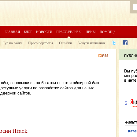
ГЛАВНАЯ
БЛОГ
НОВОСТИ
ПРЕСС-РЕЛИЗЫ
ЦЕНЫ
ПОМОЩЬ
Тур по сайту
Пресс-портреты
Ошибки
Услуги написания
тобы, основываясь на богатом опыте и обширной базе
доступные услуги по разработке сайтов для наших
оддержки сайтов.
ФИЛЬТ
рсии iTrack
Кате