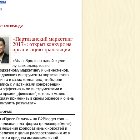
оны
в
АС АЛЕКСАНДР
«Партизанский маркетинг
2017»: открыт конкурс на
организацию трансляции
«Мы собрали на одной сцене
лучших экспертов по
джетному маркетингу и бизнесменов,
едривших инструменты партизанского
инга в своих компаниях, чтобы они
лись с участниками конференции
и эффективными инструментами и
и яркими „фишками“, которые можно
сразу применить в своем бизнесе и очень
получить результат»
ТФОРМЕ
 «Пресс-Релизы» на B2Blogger.com —
-релизная платформа (релизоприёмник)
азмещения корпоративных новостей и
релизов с целью распространения их в
ете и придачи им максимальной