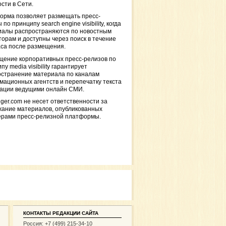
сти в Сети.
орма позволяет размещать пресс-
 по принципу search engine visibility, когда
иалы распространяются по новостным
торам и доступны через поиск в течение
са после размещения.
щение корпоративных пресс-релизов по
пу media visibility гарантирует
остранение материала по каналам
ационных агентств и перепечатку текста
кации ведущими онлайн СМИ.
ger.com не несет ответственности за
жание материалов, опубликованных
ерами пресс-релизной платформы.
КОНТАКТЫ РЕДАКЦИИ САЙТА
Россия: +7 (499) 215-34-10