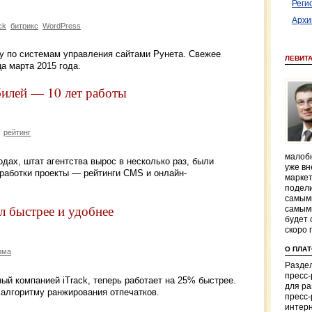
Реги
Архи
ck
битрикс
WordPress
ку по системам управления сайтами Рунета. Свежее
ЛЕВИТ
а марта 2015 года.
билей — 10 лет работы
рейтинг
малобю
одах, штат агентства вырос в несколько раз, были
уже вн
работки проекты — рейтинги CMS и онлайн-
маркет
подели
самым
л быстрее и удобнее
самым
будет 
скоро 
О ПЛА
рма
Раздел
пресс
й компанией iTrack, теперь работает на 25% быстрее.
для р
 алгоритму ранжирования отпечатков.
пресс-
интерн