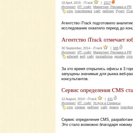
16 April, 2015 -
iTrack
|
1017
Интернет
ИТ: софт
Маркетинг, Реклама и PR
cms
платформа
сайт
рейтинг
Рунет
iTra
Агентство iTrack подготовило аналити
исследование охватило период до конц
Агентство iTrack отмечает ю
30 September, 2014 -
iTrack
|
695
Интернет
ИТ: софт
Маркетинг, Реклама и PR
юбилей
веб
сайт
разработка
дизайн
cms
За это время открылись офисы в 3 гор
запущены значимые для рынка веб-раз
консультантов.
Сервис определения CMS ста
12 August, 2014 -
iTrack
|
431
Интернет
ИТ: софт
Услуги и Сервисы
cms
сервис
рейтинг
сайт
домен
платфо
Сервис определения CMS, разработанны
Это стало возможно благодаря новому