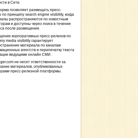
сти в Сети.
орма позволяет размещать пресс-
 по принципу search engine visibility, когда
иалы распространяются по новостным
торам и доступны через поиск в течение
са после размещения.
щение корпоративных пресс-релизов по
пу media visibility гарантирует
остранение материала по каналам
ационных агентств и перепечатку текста
кации ведущими онлайн СМИ.
ger.com не несет ответственности за
жание материалов, опубликованных
ерами пресс-релизной платформы.