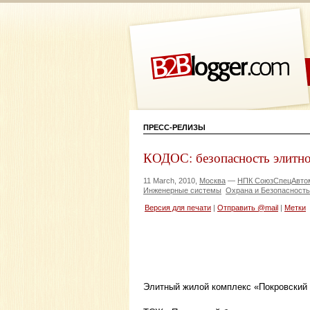
ПРЕСС-РЕЛИЗЫ
КОДОС: безопасность элитно
11 March, 2010,
Москва
—
НПК СоюзСпецАвто
Инженерные системы
Охрана и Безопасность
Версия для печати
|
Отправить @mail
|
Метки
Элитный жилой комплекс «Покровский 