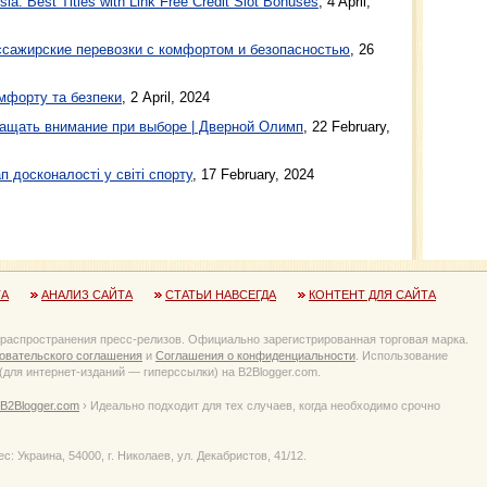
a: Best Titles with Link Free Credit Slot Bonuses
, 4 April,
ажирские перевозки с комфортом и безопасностью
, 26
мфорту та безпеки
, 2 April, 2024
ащать внимание при выборе | Дверной Олимп
, 22 February,
п досконалості у світі спорту
, 17 February, 2024
ТА
АНАЛИЗ САЙТА
СТАТЬИ НАВСЕГДА
КОНТЕНТ ДЛЯ САЙТА
 распространения пресс-релизов. Официально зарегистрированная торговая марка.
овательского соглашения
и
Соглашения о конфиденциальности
. Использование
для интернет-изданий — гиперссылки) на B2Blogger.com.
B2Blogger.com
› Идеально подходит для тех случаев, когда необходимо срочно
Украина, 54000, г. Николаев, ул. Декабристов, 41/12.