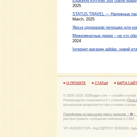
Exploring KAYA88 Slot Game Malaysi
2025
STATUS TRAVEL — Надежные пасс
March, 2025
Якісні одноразові пелюшки для ко
Межкомнатные двери – на что обр
2024
Інтернет-магазин adidas: новий ета
О ПРОЕКТЕ
СТАТЬИ
КАРТА САЙ
© 2005−2025, B2Blogger.com — онлайн-служба
Рекомендуем ознакомиться с уловиями
Польз
материалов разрешается при условии ссылки (
Платформа по рассылке пресс-релизов ☜❶☞ 
распространить сообщение компании в СМИ.
ЧП «Б2БЛОГГЕР», Код ЕДРПОУ 35356529. Адрес: 