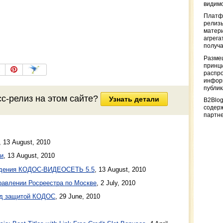
видимо
Платф
релизы
матер
агрега
получа
Разме
принци
распр
информ
публи
сс-релиз
на этом сайте?
Узнать детали
B2Blog
содер
партн
,
13 August, 2010
и
,
13 August, 2010
юдения КОДОС-ВИДЕОСЕТЬ 5.5
,
13 August, 2010
равлении Росреестра по Москве
,
2 July, 2010
 защитой КОДОС
,
29 June, 2010