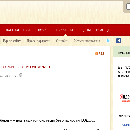
ГЛАВНАЯ
БЛОГ
НОВОСТИ
ПРЕСС-РЕЛИЗЫ
ЦЕНЫ
ПОМОЩЬ
Тур по сайту
Пресс-портреты
Ошибки
Услуги написания
го жилого комплекса
матика
|
779
ФИЛЬТ
берег» – под защитой системы безопасности КОДОС.
Кате