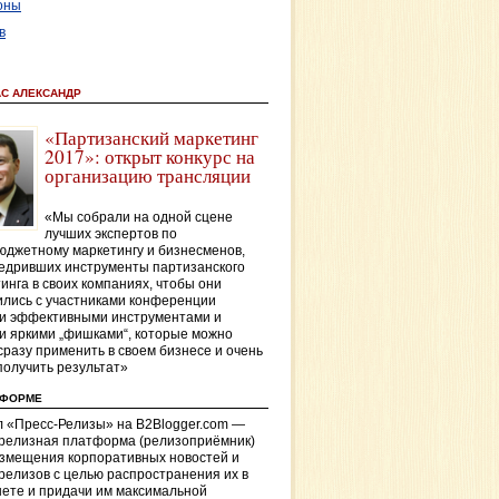
оны
в
АС АЛЕКСАНДР
«Партизанский маркетинг
2017»: открыт конкурс на
организацию трансляции
«Мы собрали на одной сцене
лучших экспертов по
джетному маркетингу и бизнесменов,
едривших инструменты партизанского
инга в своих компаниях, чтобы они
лись с участниками конференции
и эффективными инструментами и
и яркими „фишками“, которые можно
сразу применить в своем бизнесе и очень
получить результат»
ТФОРМЕ
 «Пресс-Релизы» на B2Blogger.com —
-релизная платформа (релизоприёмник)
азмещения корпоративных новостей и
релизов с целью распространения их в
ете и придачи им максимальной