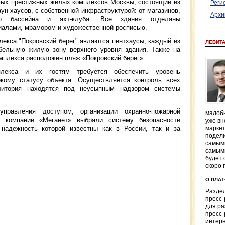
амых престижных жилых комплексов Москвы, состоящий из
Реги
аун-хаусов, с собственной инфраструктурой: от магазинов,
Архи
о бассейна и яхт-клуба. Все здания отделаны
иалами, мрамором и художественной росписью.
екса "Покровский берег" являются пентхаусы, каждый из
ЛЕВИТ
бельную жилую зону верхнего уровня здания. Также на
омплекса расположен пляж «Покровский берег».
плекса и их гостям требуется обеспечить уровень
окому статусу объекта. Осуществляется контроль всех
ритория находятся под неусыпным надзором системы
равления доступом, организации охранно-пожарной
малобю
ы компании «Меганет» выбрали систему безопасности
уже вн
надежность которой известны как в России, так и за
маркет
подели
самым
самым
будет 
скоро 
О ПЛА
Раздел
пресс
для р
пресс-
интерн