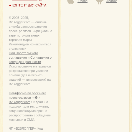
IPhone
Android
КОНТЕНТ ДЛЯ САЙТА
© 2005−2025,
B2Blogger.com — онлайн-
служба распространения
пресс-релизов. Официально
зарегистрированная
торговая марка.
Рекомендуем ознакомиться
с уловиями
Пользовательского
соглашения
и
Соглашения о
конфиденциальности
.
Использование материалов
разрешается при условии
ссылки (для интернет-
изданий — гиперссылки) на
B2Blogger.com.
Платформа по рассылке
пресс-релизов ☜❶☞
B2Blogger.com
› Идеально
подходит для тех случаев,
когда необходимо срочно
распространить сообщение
компании в СМИ.
ЧП «Б2БЛОГГЕР», Код