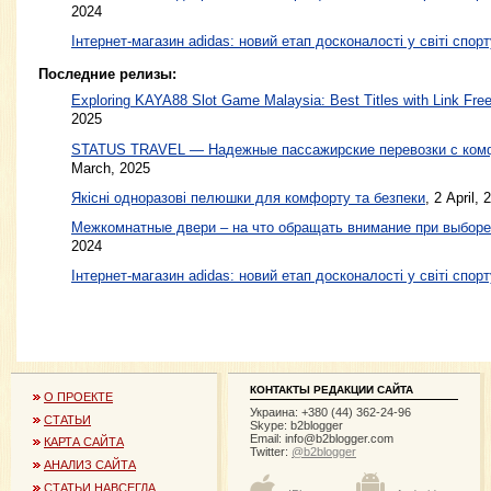
2024
Інтернет-магазин adidas: новий етап досконалості у світі спорт
Последние релизы:
Exploring KAYA88 Slot Game Malaysia: Best Titles with Link Free
2025
STATUS TRAVEL — Надежные пассажирские перевозки с ком
March, 2025
Якісні одноразові пелюшки для комфорту та безпеки
, 2 April, 
Межкомнатные двери – на что обращать внимание при выборе
2024
Інтернет-магазин adidas: новий етап досконалості у світі спорт
КОНТАКТЫ РЕДАКЦИИ САЙТА
О ПРОЕКТЕ
Украина: +380 (44) 362-24-96
СТАТЬИ
Skype: b2blogger
Email:
info@b2blogger.com
КАРТА САЙТА
Twitter:
@b2blogger
АНАЛИЗ САЙТА
СТАТЬИ НАВСЕГДА