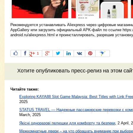
Рекомендуется устанавливать Aliexpress через цифровые магазины 
AppGallery или загрузить официальный APK-файл по ссылке https:/
android.ru/aliexpress.html и проинсталлировать, разрешив установк
1
Хотите
опубликовать пресс-релиз
на этом са
Читайте также:
Exploring KAYA88 Slot Game Malaysia: Best Titles with Link Free
2025
STATUS TRAVEL — Надежные пассажирские перевозки с ком
March, 2025
Якісні одноразові пелюшки для комфорту та безпеки
,
2 April, 
Межкомнатные двери – на что обращать внимание при выборе