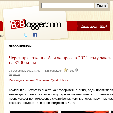
ЦЕНЫ
ПОМОЩЬ
Регистрация
|
ВХОД
луги написания
ПРЕСС-РЕЛИЗЫ
Через приложение Алиэкспресс в 2021 году заказа
на $200 млрд
23 December, 2021,
Киев
—
B2Blogger.com
|
152
Торговля
Версия для печати
|
Отправить @mail
|
Метки
Компанию Aliexpress знают, как говорится, в лицо, ведь практичес
жизни делал заказ на этом популярном маркетплейсе. Большинств
происхождение: телефоны, смартфоны, компьютеры, наручные ча
техника собирается и производится в Китае.