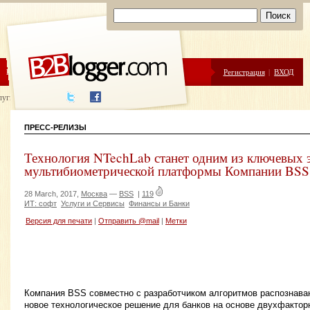
ЦЕНЫ
ПОМОЩЬ
Регистрация
|
ВХОД
луги написания
ПРЕСС-РЕЛИЗЫ
Технология NTechLab станет одним из ключевых 
мультибиометрической платформы Компании BSS 
28 March, 2017,
Москва
—
BSS
|
119
ИТ: софт
Услуги и Сервисы
Финансы и Банки
Версия для печати
|
Отправить @mail
|
Метки
Компания BSS совместно с разработчиком алгоритмов распознава
новое технологическое решение для банков на основе двухфактор