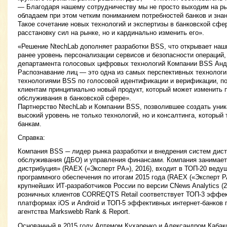
— Благодаря нашему сотрудничеству мы не просто выходим на ры
обладаем при этом четким пониманием потребностей банков и знан
Такое сочетание новых технологий и экспертизы в банковской сфе
расстановку сил на рынке, но и кардинально изменить его».
«Решение NtechLab дополняет разработки BSS, что открывает на
ранее уровень персонализации сервисов и безопасности операций
департамента голосовых цифровых технологий Компании BSS Анд
Распознавание лиц — это одна из самых перспективных технологий
технологиями BSS по голосовой идентификации и верификации, п
клиентам принципиально новый продукт, который может изменить 
обслуживания в банковской сфере».
Партнерство NtechLab и Компании BSS, позволившее создать уник
высокий уровень не только технологий, но и консалтинга, который
банкам.
Справка:
Компания BSS ─ лидер рынка разработки и внедрения систем дист
обслуживания (ДБО) и управления финансами. Компания занимает 
дистрибуция» (RAEX («Эксперт РА»), 2016), входит в ТОП-20 веду
программного обеспечения по итогам 2015 года (RAEX («Эксперт РА
крупнейших ИТ-разработчиков России по версии CNews Analytics (
розничных клиентов CORREQTS Retail соответствует ТОП-3 эффе
платформах iOS и Android и ТОП-5 эффективных интернет-банков 
агентства Markswebb Rank & Report.
Основанный в 2015 году Артемом Кухаренко и Александром Кабак