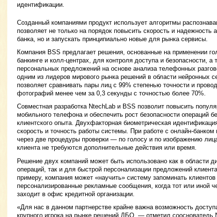
идентификации.
Созданный компаниями продукт использует алгоритмы распознаван
позволяет не только на порядок повысить скорость и надежность 
банка, но и запускать принципиально новые для рынка сервисы.
Компания BSS предлагает решения, основанные на применении гол
банкинге и колл-центрах, для контроля доступа и безопасности, а
персональных предложений на основе анализа телефонных разгов
одним из лидеров мирового рынка решений в области нейронных с
позволяет сравнивать пары лиц с 99% степенью точности и провод
фотографий менее чем за 0,3 секунды с точностью более 70%.
Совместная разработка NtechLab и BSS позволит повысить популя
мобильного телефона и обеспечить рост безопасности операций бе
клиентского опыта. Двухфакторная биометрическая идентификаци
скорость и точность работы системы. При работе с онлайн-банком
через две процедуры проверки — по голосу и по изображению лица
клиента не требуются дополнительные действия или время.
Решение двух компаний может быть использовано как в области д
операций, так и для быстрой персонализации предложений клиента
примеру, компания может «научить» систему запоминать клиентов
персонализированные рекламные сообщения, когда тот или иной ч
заходит в офис кредитной организации.
«Для нас в данном партнерстве крайне важна возможность доступа
крупного игрока на рынке решений ДБО, — отметил сооснователь 