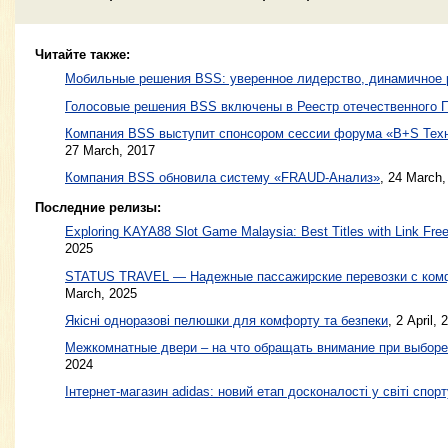
Читайте также:
Мобильные решения BSS: уверенное лидерство, динамичное 
Голосовые решения BSS включены в Реестр отечественного 
Компания BSS выступит спонсором сессии форума «B+S Техн
27 March, 2017
Компания BSS обновила систему «FRAUD-Анализ»
,
24 March,
Последние релизы:
Exploring KAYA88 Slot Game Malaysia: Best Titles with Link Free
2025
STATUS TRAVEL — Надежные пассажирские перевозки с ком
March, 2025
Якісні одноразові пелюшки для комфорту та безпеки
, 2 April, 
Межкомнатные двери – на что обращать внимание при выборе
2024
Інтернет-магазин adidas: новий етап досконалості у світі спорт