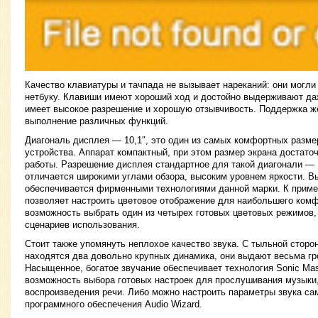
Качество клавиатуры и тачпада не вызывает нареканий: они могл
нетбуку. Клавиши имеют хороший ход и достойно выдерживают да
имеет высокое разрешение и хорошую отзывчивость. Поддержка ж
выполнение различных функций.
Диагональ дисплея — 10,1″, это один из самых комфортных разме
устройства. Аппарат компактный, при этом размер экрана достат
работы. Разрешение дисплея стандартное для такой диагонали — 1
отличается широкими углами обзора, высоким уровнем яркости. В
обеспечивается фирменными технологиями данной марки. К пример
позволяет настроить цветовое отображение для наибольшего комф
возможность выбрать один из четырех готовых цветовых режимов,
сценариев использования.
Стоит также упомянуть неплохое качество звука. С тыльной сторо
находятся два довольно крупных динамика, они выдают весьма гро
Насыщенное, богатое звучание обеспечивает технология Sonic Ma
возможность выбора готовых настроек для прослушивания музыки,
воспроизведения речи. Либо можно настроить параметры звука с
программного обеспечения Audio Wizard.