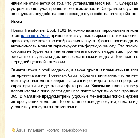
ничем не отличается от той, что устанавливается на ПК. Следоват
устройство получает ровно те же возможности. Сюда можно уста
не ощущать неудобства при переходе с устройства на устройство.
Итоги
Новый Transformer Book T101HA можно назвать персональным ком
этом
планшете Asus
применяются лучшие фирменные технологии,
превосходное качество изображения и звука. Уровень производите
автономность модели гарантируют комфортную работу. Это полно
который не будет ни в чем ограничивать своего владельца. Прочн
элегантность дизайна достойны флагманской модели. Тем приятнее
к средней ценовой категории.
Ознакомиться с этой моделью, а также другими планшетными апп
интернет-магазине «Розетка». Стоит обратить внимание, что на не
действуют выгодные скидки. На странице каждого товара предста
характеристики и детальные фотографии. Заказывая планшетное у
дополнительно приобрести для него пакет услуг либо электронную 
365. В магазине предусмотрены удобные механизмы поиска нужног
интересующих моделей. Все детали по поводу покупки, оплаты и 
уточнить у консультантов магазина.
Asus
планшет
корпус
трансформер