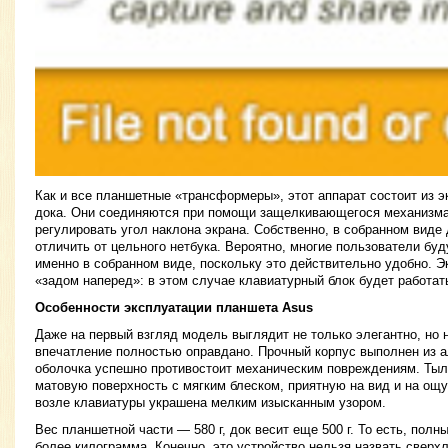
Как и все планшетные «трансформеры», этот аппарат состоит из э
дока. Они соединяются при помощи защелкивающегося механизма
регулировать угол наклона экрана. Собственно, в собранном виде
отличить от цельного нетбука. Вероятно, многие пользователи бу
именно в собранном виде, поскольку это действительно удобно. 
«задом наперед»: в этом случае клавиатурный блок будет работать
Особенности эксплуатации планшета Asus
Даже на первый взгляд модель выглядит не только элегантно, но 
впечатление полностью оправдано. Прочный корпус выполнен из 
оболочка успешно противостоит механическим повреждениям. Тыл
матовую поверхность с мягким блеском, приятную на вид и на ощу
возле клавиатуры украшена мелким изысканным узором.
Вес планшетной части — 580 г, док весит еще 500 г. То есть, полн
более килограмма. Конечно, это устройство нельзя назвать сверхл