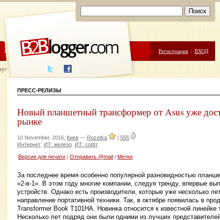
ЦЕНЫ
ПОМОЩЬ
Регистрация
|
ВХОД
луги написания
ПРЕСС-РЕЛИЗЫ
Новый планшетный трансформер от Asus уже дост
рынке
10 November, 2016,
Киев
—
Rozetka
|
555
Интернет
ИТ: железо
ИТ: софт
Версия для печати
|
Отправить @mail
|
Метки
За последнее время особенно популярной разновидностью планше
«2-в-1». В этом году многие компании, следуя тренду, впервые вы
устройств. Однако есть производители, которые уже несколько ле
направление портативной техники. Так, в октябре появилась в пр
Transformer Book T101HA. Новинка относится к известной линейк
Несколько лет подряд они были одними из лучших представителей