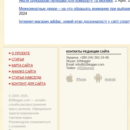
Якісні одноразові пелюшки для комфорту та безпеки
, 2 April, 
Межкомнатные двери – на что обращать внимание при выборе
2024
Інтернет-магазин adidas: новий етап досконалості у світі спорт
КОНТАКТЫ РЕДАКЦИИ САЙТА
О ПРОЕКТЕ
Украина: +380 (44) 362-24-96
СТАТЬИ
Skype: b2blogger
Email:
info@b2blogger.com
КАРТА САЙТА
Twitter:
@b2blogger
АНАЛИЗ САЙТА
СТАТЬИ НАВСЕГДА
IPhone
Android
КОНТЕНТ ДЛЯ САЙТА
© 2005−2025,
B2Blogger.com — онлайн-
служба распространения
пресс-релизов. Официально
зарегистрированная
торговая марка.
Рекомендуем ознакомиться
с уловиями