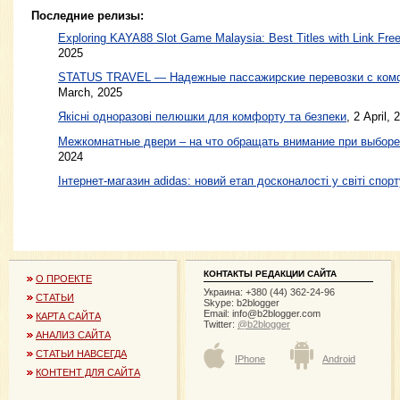
Последние релизы:
Exploring KAYA88 Slot Game Malaysia: Best Titles with Link Free
2025
STATUS TRAVEL — Надежные пассажирские перевозки с ком
March, 2025
Якісні одноразові пелюшки для комфорту та безпеки
, 2 April, 
Межкомнатные двери – на что обращать внимание при выборе
2024
Інтернет-магазин adidas: новий етап досконалості у світі спорт
КОНТАКТЫ РЕДАКЦИИ САЙТА
О ПРОЕКТЕ
Украина: +380 (44) 362-24-96
СТАТЬИ
Skype: b2blogger
Email:
info@b2blogger.com
КАРТА САЙТА
Twitter:
@b2blogger
АНАЛИЗ САЙТА
СТАТЬИ НАВСЕГДА
IPhone
Android
КОНТЕНТ ДЛЯ САЙТА