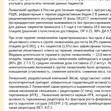
улучшить результаты лечения данных пациентов.
Ленватиниб одобрен в России для лечения пациентов с прогрес
РЩЖ, рефрактерным к терапии радиоактивным йодом.2 В рамках 
рандомизированного исследования III фазы SELECT ленватиниб 
беспрецедентное увеличение выживаемости без прогрессирования
для данных пациентов превысила 1,5 года и составила 18,6 месяца
плацебо (различия статистически достоверны, ОР 0.21; 99% ДИ 0.1
При этом терапия ленватинибом характеризовалась быстрым и вы
объективного ответа в группе ленватиниба достигла 64,8% сравне
плацебо (р<0.001), у 4-х пациентов (1,5%) был зафиксирован полн
развития объективного ответа на терапию ленватинибом составило 
Медиана длительности терапии в группе ленватиниба — 13,8 месяц
плацебо; первая редукция дозы ленватиниба наблюдалась в средн
(95% ДИ, 2.7-3.7), средняя лечебная доза составила 17,2 мг/сут. 
нежелательными явлениями в группе ленватиниба были артериальн
повышенная утомляемость, снижение аппетита, снижение веса, то
Ленватиниб, разработанный компанией Эйсай, представляет собой
мультитаргетный препарат, избирательно подавляющий активность
тирозинкиназ.2 Ленватиниб характеризуется выраженной селекти
новым механизмом связывания с рецепторами (V типа), чем отлича
тирозинкиназ (ИТК). , Ленватиниб является первым ИТК, который 
активность тирозинкиназ рецепторов 4-х факторов роста фибробла
роста эндотелия сосудов (VEGFR 1–3), рецепторов тромбоцитарно
также рецепторов RET, KIT.2.