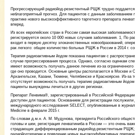
Прогрессирующий радиойод-резистентный РЩЖ трудно поддается
неблагоприятный прогноз. Для пациентов с данным заболеванием 
практике нового высокоэффективного таргетного препарата ленв
вперед.
Из всех европейских стран в России самая высокая заболеваемо
регистрируется около 10 000 новых случаев заболевания. 1, По 
входит в первую десятку злокачественных новообразований, опере
рак легкого: общее количество больных РЩЖ в России в 2014 г. со
Терапия радиоактивным йодом показана пациентам с распростран
случае прогрессирования процесса. Однако, согласно оценкам спе
имеют возможность получать данное лечение из-за ограниченного
где оно проводится. Основные центры располагаются в Москве и О
Архангельске, Казани, Тюмени, Челябинске и Красноярске. Из-за т
отсутствует возможность получать терапию радиоактивным йодом 
пациенты вынуждены лечиться в других регионах.
Препарат Ленвима®, зарегистрированный в Российской Федерации 
доступен для пациентов. Основанием для регистрации послужили
международного исследования SELECT, опубликованные в журнале 
Medicine в феврале 2015 г.
По словам д.м.н. А. М. Мудунова, президента Российского общес
головы и шеи, регистрация ленватиниба в России — это очень важ
страдающих дифференцированным радиойод-резистентным РЩЖ; 
радиойодтерапии и появление новых высокоэффективных препара