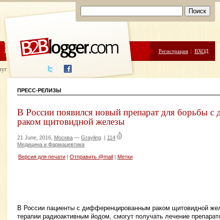
ЦЕНЫ
ПОМОЩЬ
Регистрация
|
ВХОД
луги написания
ПРЕСС-РЕЛИЗЫ
В России появился новый препарат для борьбы 
раком щитовидной железы
21 June, 2016,
Москва
—
Grayling
|
114
Медицина и Фармацевтика
Версия для печати
|
Отправить @mail
|
Метки
В России пациенты с дифференцированным раком щитовидной же
терапии радиоактивным йодом, смогут получать лечение препарат