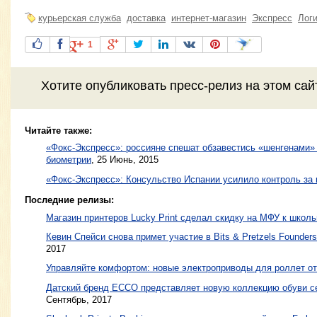
курьерская служба
доставка
интернет-магазин
Экспресс
Лог
1
Хотите
опубликовать пресс-релиз
на этом са
Читайте также:
«Фокс-Экспресс»: россияне спешат обзавестись «шенгенами»
биометрии
,
25 Июнь, 2015
«Фокс-Экспресс»: Консульство Испании усилило контроль за
Последние релизы:
Магазин принтеров Lucky Print сделал скидку на МФУ к школ
Кевин Спейси снова примет участие в Bits & Pretzels Founders
2017
Управляйте комфортом: новые электроприводы для роллет 
Датский бренд ЕССО представляет новую коллекцию обуви се
Сентябрь, 2017