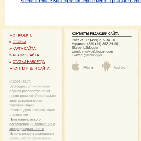
Sberbank Private Banking занял первое место в рейтинге Forbe
КОНТАКТЫ РЕДАКЦИИ САЙТА
О ПРОЕКТЕ
Россия: +7 (499) 215-34-10
СТАТЬИ
Украина: +380 (44) 362-24-96
Skype: b2blogger
КАРТА САЙТА
Email:
info@b2blogger.com
Twitter:
@b2blogger
АНАЛИЗ САЙТА
СТАТЬИ НАВСЕГДА
IPhone
Android
КОНТЕНТ ДЛЯ САЙТА
© 2005−2017,
B2Blogger.com — онлайн-
служба распространения
пресс-релизов. Официально
зарегистрированная
торговая марка.
Рекомендуем ознакомиться
с уловиями
Пользовательского
соглашения
и
Соглашения о
конфиденциальности
.
Использование материалов
разрешается при условии