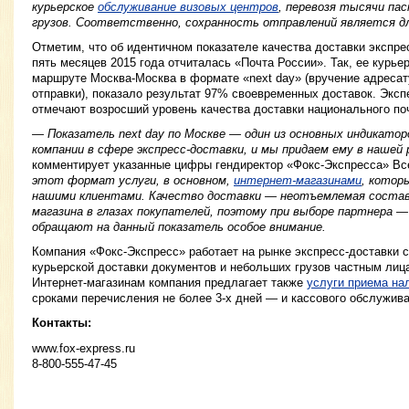
курьерское
обслуживание визовых центров
, перевозя тысячи па
грузов. Соответственно, сохранность отправлений является для
Отметим, что об идентичном показателе качества доставки экспре
пять месяцев 2015 года отчиталась «Почта России». Так, ее курь
маршруте Москва-Москва в формате «next day» (вручение адреса
отправки), показало результат 97% своевременных доставок. Экс
отмечают возросший уровень качества доставки национального поч
— Показатель next day по Москве — один из основных индикато
компании в сфере экспресс-доставки, и мы придаем ему в нашей 
комментирует указанные цифры гендиректор «Фокс-Экспресса» В
этот формат услуги, в основном,
интернет-магазинами
, котор
нашими клиентами. Качество доставки — неотъемлемая состав
магазина в глазах покупателей, поэтому при выборе партнера —
обращают на данный показатель особое внимание.
Компания «Фокс-Экспресс» работает на рынке экспресс-доставки с
курьерской доставки документов и небольших грузов частным лиц
Интернет-магазинам компания предлагает также
услуги приема на
сроками перечисления не более 3-х дней — и кассового обслужива
Контакты:
www.fox-express.ru
8-800-555-47-45