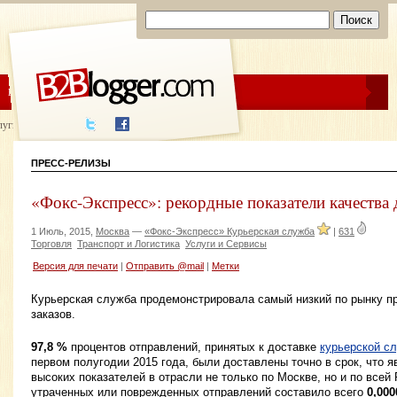
ЦЕНЫ
ПОМОЩЬ
луги написания
ПРЕСС-РЕЛИЗЫ
«Фокс-Экспресс»: рекордные показатели качества 
1 Июль, 2015,
Москва
—
«Фокс-Экспресс» Курьерская служба
|
631
Торговля
Транспорт и Логистика
Услуги и Сервисы
Версия для печати
|
Отправить @mail
|
Метки
Курьерская служба продемонстрировала самый низкий по рынку п
заказов.
97,8 %
процентов отправлений, принятых к доставке
курьерской с
первом полугодии 2015 года, были доставлены точно в срок, что 
высоких показателей в отрасли не только по Москве, но и по всей
утраченных или поврежденных отправлений составило всего
0,00