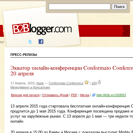
ЦЕНЫ
ПОМОЩЬ
луги написания
ПРЕСС-РЕЛИЗЫ
Экватор онлайн-конференции Conformato Conferen
20 апреля
17 Апрель, 2015,
Киев
—
Conformato Conference
|
184
Менеджмент и Консалтинг
Версия для печати
|
Отправить @mail
|
PDF
|
Метки
|
http://b2b.vc/193553
13 апреля 2015 года стартовала бесплатная онлайн-конференция C
продлится до 1 мая 2015 года. Конференция посвящена продаже и 
услуг на зарубежные рынки. С 13 апреля до 1 мая — три недели т
онлайн.
20 апреля в 15:00 по Киеву и Москве с докладом выступит Mighty 