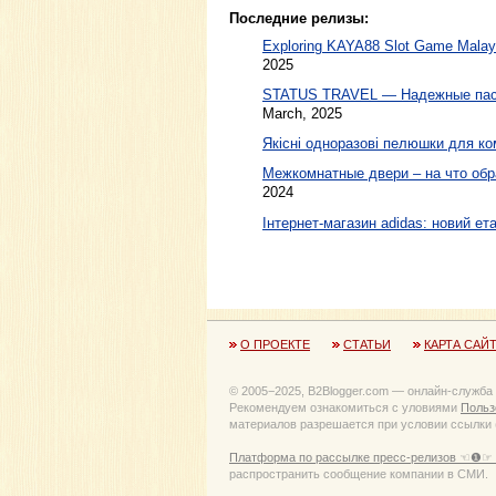
Последние релизы:
Exploring KAYA88 Slot Game Malaysi
2025
STATUS TRAVEL — Надежные пасс
March, 2025
Якісні одноразові пелюшки для ко
Межкомнатные двери – на что обр
2024
Інтернет-магазин adidas: новий ета
О ПРОЕКТЕ
СТАТЬИ
КАРТА САЙ
© 2005−2025, B2Blogger.com — онлайн-служба
Рекомендуем ознакомиться с уловиями
Польз
материалов разрешается при условии ссылки (
Платформа по рассылке пресс-релизов ☜❶☞ 
распространить сообщение компании в СМИ.