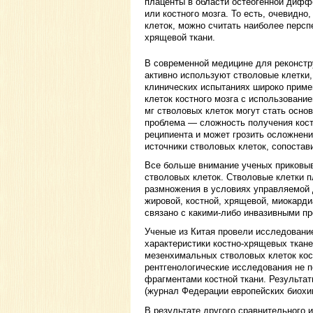
плаценты в области остеогенной дифф
или костного мозга. То есть, очевидно
клеток, можно считать наиболее перс
хрящевой ткани.
В современной медицине для реконстр
активно используют стволовые клетки
клинических испытаниях широко приме
клеток костного мозга с использовани
мг стволовых клеток могут стать основ
проблема — сложность получения костн
реципиента и может грозить осложнен
источники стволовых клеток, сопостав
Все больше внимание ученых приковыв
стволовых клеток. Стволовые клетки 
размножения в условиях управляемой 
жировой, костной, хрящевой, миокарди
связано с какими-либо инвазивными пр
Ученые из Китая провели исследование
характеристики костно-хрящевых ткан
мезенхимальных стволовых клеток кост
рентгенологические исследования не 
фрагментами костной ткани. Результа
(журнал Федерации европейских биохи
В результате другого сравнительного 