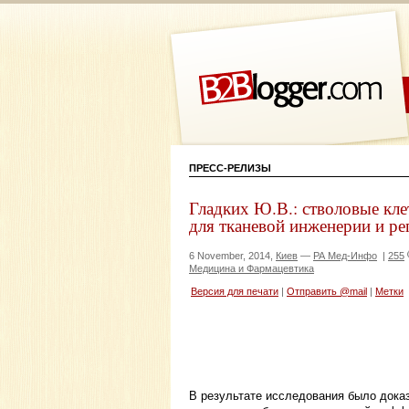
ПРЕСС-РЕЛИЗЫ
Гладких Ю.В.: стволовые кл
для тканевой инженерии и ре
6 November, 2014,
Киев
—
РА Мед-Инфо
|
255
Медицина и Фармацевтика
Версия для печати
|
Отправить @mail
|
Метки
В результате исследования было дока