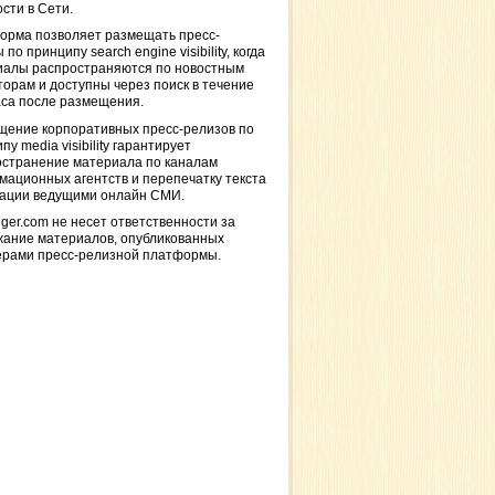
сти в Сети.
орма позволяет размещать пресс-
 по принципу search engine visibility, когда
иалы распространяются по новостным
торам и доступны через поиск в течение
са после размещения.
щение корпоративных пресс-релизов по
пу media visibility гарантирует
остранение материала по каналам
ационных агентств и перепечатку текста
кации ведущими онлайн СМИ.
ger.com не несет ответственности за
жание материалов, опубликованных
ерами пресс-релизной платформы.