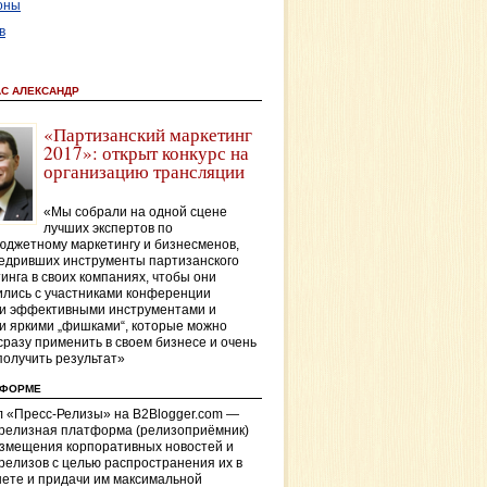
оны
в
АС АЛЕКСАНДР
«Партизанский маркетинг
2017»: открыт конкурс на
организацию трансляции
«Мы собрали на одной сцене
лучших экспертов по
джетному маркетингу и бизнесменов,
едривших инструменты партизанского
инга в своих компаниях, чтобы они
лись с участниками конференции
и эффективными инструментами и
и яркими „фишками“, которые можно
сразу применить в своем бизнесе и очень
получить результат»
ТФОРМЕ
 «Пресс-Релизы» на B2Blogger.com —
-релизная платформа (релизоприёмник)
азмещения корпоративных новостей и
релизов с целью распространения их в
ете и придачи им максимальной