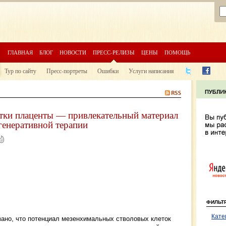
ГЛАВНАЯ
БЛОГ
НОВОСТИ
ПРЕСС-РЕЛИЗЫ
ЦЕНЫ
ПОМОЩЬ
Тур по сайту
Пресс-портреты
Ошибки
Услуги написания
етки плаценты — привлекательный материал
генеративной терапии
ФИЛЬТ
Кате
зано, что потенциал мезенхимальных стволовых клеток