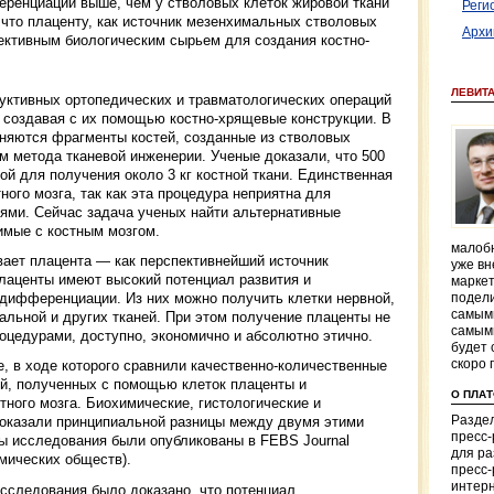
еренциации выше, чем у стволовых клеток жировой ткани
Реги
, что плаценту, как источник мезенхимальных стволовых
Архи
пективным биологическим сырьем для создания костно-
ЛЕВИТ
уктивных ортопедических и травматологических операций
, создавая с их помощью костно-хрящевые конструкции. В
няются фрагменты костей, созданные из стволовых
ем метода тканевой инженерии. Ученые доказали, что 500
ой для получения около 3 кг костной ткани. Единственная
ого мозга, так как эта процедура неприятна для
иями. Сейчас задача ученых найти альтернативные
имые с костным мозгом.
малобю
ает плацента — как перспективнейший источник
уже вн
плаценты имеют высокий потенциал развития и
маркет
дифференциации. Из них можно получить клетки нервной,
подели
самым
альной и других тканей. При этом получение плаценты не
самым
оцедурами, доступно, экономично и абсолютно этично.
будет 
скоро 
, в ходе которого сравнили качественно-количественные
ей, полученных с помощью клеток плаценты и
О ПЛА
ного мозга. Биохимические, гистологические и
Раздел
показали принципиальной разницы между двумя этими
пресс
ты исследования были опубликованы в FEBS Journal
для р
мических обществ).
пресс-
интерн
исследования было доказано, что потенциал