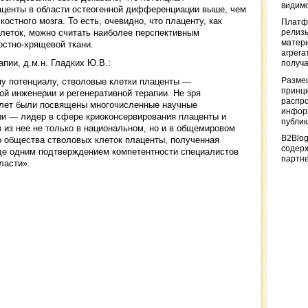
видимо
центы в области остеогенной дифференциации выше, чем
остного мозга. То есть, очевидно, что плаценту, как
Платф
леток, можно считать наиболее перспективным
релизы
матер
остно-хрящевой ткани.
агрега
пии, д.м.н. Гладких Ю.В.:
получа
Разме
у потенциалу, стволовые клетки плаценты —
принци
й инженерии и регенеративной терапии. Не зря
распр
 лет были посвящены многочисленные научные
информ
пии — лидер в сфере криоконсервирования плаценты и
публи
 из нее не только в национальном, но и в общемировом
B2Blog
 общества стволовых клеток плаценты, полученная
содер
ще одним подтверждением компетентности специалистов
партн
ласти».