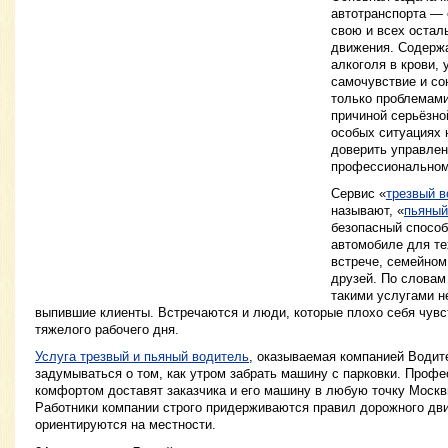
автотранспорта — 
свою и всех остал
движения. Содерж
алкоголя в крови, 
самочувствие и со
только проблемами
причиной серьёзно
особых ситуациях
доверить управле
профессиональном
Сервис «
трезвый в
называют, «
пьяный
безопасный способ
автомобиле для те
встрече, семейном
друзей. По словам
такими услугами н
выпившие клиенты. Встречаются и люди, которые плохо себя чувс
тяжелого рабочего дня.
Услуга трезвый и пьяный водитель
, оказываемая компанией Водит
задумываться о том, как утром забрать машину с парковки. Проф
комфортом доставят заказчика и его машину в любую точку Москв
Работники компании строго придерживаются правил дорожного дв
ориентируются на местности.