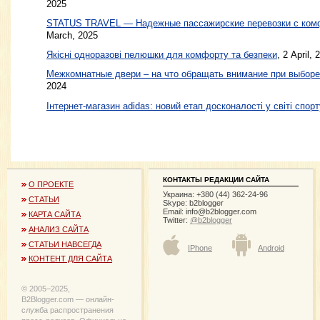
2025
STATUS TRAVEL — Надежные пассажирские перевозки с ком
March, 2025
Якісні одноразові пелюшки для комфорту та безпеки
, 2 April, 
Межкомнатные двери – на что обращать внимание при выборе
2024
Інтернет-магазин adidas: новий етап досконалості у світі спорт
КОНТАКТЫ РЕДАКЦИИ САЙТА
О ПРОЕКТЕ
Украина: +380 (44) 362-24-96
СТАТЬИ
Skype: b2blogger
Email:
info@b2blogger.com
КАРТА САЙТА
Twitter:
@b2blogger
АНАЛИЗ САЙТА
СТАТЬИ НАВСЕГДА
IPhone
Android
КОНТЕНТ ДЛЯ САЙТА
© 2005−2025,
B2Blogger.com — онлайн-
служба распространения