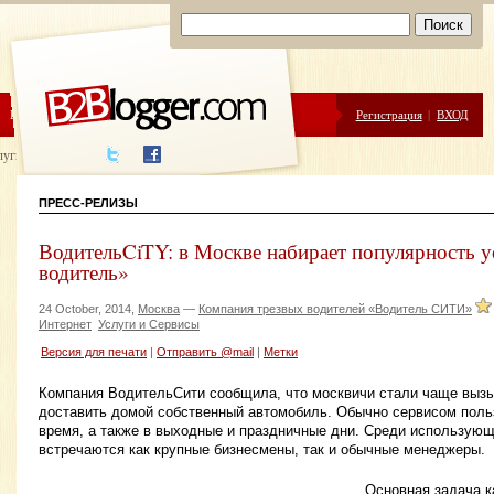
ЦЕНЫ
ПОМОЩЬ
Регистрация
|
ВХОД
луги написания
ПРЕСС-РЕЛИЗЫ
ВодительCiTY: в Москве набирает популярность у
водитель»
24 October, 2014,
Москва
—
Компания трезвых водителей «Водитель СИТИ»
Интернет
Услуги и Сервисы
Версия для печати
|
Отправить @mail
|
Метки
Компания ВодительСити сообщила, что москвичи стали чаще вызы
доставить домой собственный автомобиль. Обычно сервисом поль
время, а также в выходные и праздничные дни. Среди использую
встречаются как крупные бизнесмены, так и обычные менеджеры.
Основная задача 