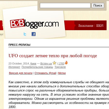
ЦЕНЫ
ПОМОЩЬ
Регистрация
|
ВХОД
луги написания
ПРЕСС-РЕЛИЗЫ
UFO создает летнее тепло при любой погоде
23 October, 2014,
Киев
—
Bt.kiev.ua
|
1783
Интернет
Потребительские товары
Торговля
Версия для печати
|
Отправить @mail
|
Метки
Как известно, в этом году коммунальные службы не обещают н
многие уже начали заботиться о дополнительных способах обогр
повысился спрос на различные обогревательные приборы, боль
немалую нагрузку на сеть. В этих условиях особое значение пр
электроэнергии. Одним из вариантов решения проблемы являют
обогреватели. Можно рассмотреть их особенности на примере 
1800.