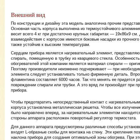
Внешний вид
По конструкции и дизайну эта модель аналогична прочим предста
Основная часть корпуса выполнена из термоустойчивого алюминия
весит всего 4 кг при достаточно крупных габаритах — 19х86х9 см.
взаимодействия с корпусом имеются боковые насадки из прочного
также устойчив к высоким температурам.
Сердцем прибора является нагревательный элемент, представля
спираль, помещенную в трубку из кварцевого стекла. Особеннос
обогревателей этой компании является материал спирали — ориг
Поэтому производители неизменно подчеркивают — при необходим
элемента следует устанавливать только фирменную деталь. Впро
фламентина составляет 6000 часов. Так что менять ее придется р
повреждении спирали или трубки. А это вряд ли произойдет при п
прибора.
Чтобы предотвратить непосредственный контакт с нагревательным
корпуса установлена металлическая решетка. Чтобы все излучени
было направлено вперед, за нагревательным элементом находится
стороны аппарата расположен поворотный регулятор термостата.
Для данного аппарата предусмотрены различные способы установк
входят L-образные скобы для монтажа на стену. Эти крепления по
наклона прибора для создания оптимальной зоны обогрева. При эт