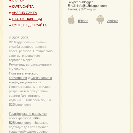
СТАТЬИ
Skype: b2blogger
Email:
info@b2blogger.com
КАРТА САЙТА
Twitter:
@b2blogger
АНАЛИЗ САЙТА
СТАТЬИ НАВСЕГДА
IPhone
Android
КОНТЕНТ ДЛЯ САЙТА
© 2005−2025,
B2Blogger.com — онлайн-
служба распространения
пресс-релизов. Официально
зарегистрированная
торговая марка.
Рекомендуем ознакомиться
с уловиями
Пользовательского
соглашения
и
Соглашения о
конфиденциальности
.
Использование материалов
разрешается при условии
ссылки (для интернет-
изданий — гиперссылки) на
B2Blogger.com.
Платформа по рассылке
пресс-релизов ☜❶☞
B2Blogger.com
› Идеально
подходит для тех случаев,
когда необходимо срочно