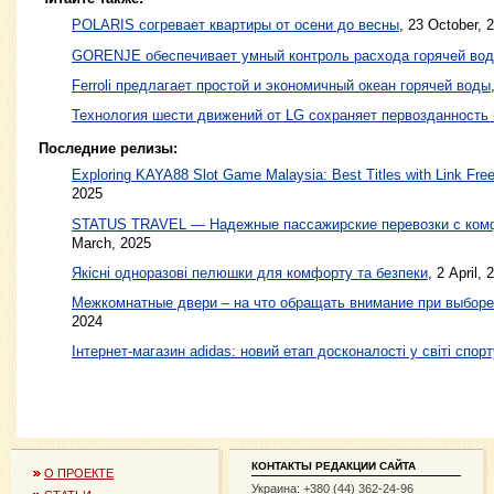
POLARIS согревает квартиры от осени до весны
,
23 October, 
GORENJE обеспечивает умный контроль расхода горячей во
Ferroli предлагает простой и экономичный океан горячей воды
Технология шести движений от LG сохраняет первозданность
Последние релизы:
Exploring KAYA88 Slot Game Malaysia: Best Titles with Link Free
2025
STATUS TRAVEL — Надежные пассажирские перевозки с ком
March, 2025
Якісні одноразові пелюшки для комфорту та безпеки
, 2 April, 
Межкомнатные двери – на что обращать внимание при выборе
2024
Інтернет-магазин adidas: новий етап досконалості у світі спорт
КОНТАКТЫ РЕДАКЦИИ САЙТА
О ПРОЕКТЕ
Украина: +380 (44) 362-24-96