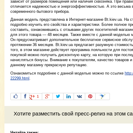
зависит от размеров помещения или наличия сквозняка. При прав
отличается надежностью и энергоэффективностью. А это весьма 
современного бытового прибора.
Данная модель представлена в Интернет-магазине Bt.kiev.ua. На с
подробно изучить его свойства и характеристики. Более полное п
составить, ознакомившись с отзывами других посетителей магази
для этого товара — 48 месяцев. Также вместе с данной моделью м
Он предусматривает дополнительное бесплатное сервисное обслу
протяжении 36 месяцев. Bt.kiev.ua предлагает разумную стоимост
того, в этом магазине действует программа лояльности для посто
покупкой можно получить дисконтную карту, на которую при посл
начисляться бонусы. Внимание к покупателям, качество товаров 
данному магазину прекрасную репутацию.
Ознакомиться подробнее с данной моделью можно по ссылке
http
22299.html
.
1
Хотите разместить свой пресс-релиз на этом с
Читайте также: