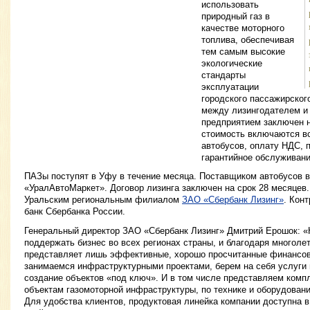
использовать
природный газ в
качестве моторного
топлива, обеспечивая
тем самым высокие
экологические
стандарты
эксплуатации
городского пассажирского
между лизингодателем и
предприятием заключен н
стоимость включаются в
автобусов, оплату НДС, 
гарантийное обслуживан
ПАЗы поступят в Уфу в течение месяца. Поставщиком автобусов
«УралАвтоМаркет». Договор лизинга заключен на срок 28 месяцев
Уральским региональным филиалом
ЗАО «Сбербанк Лизинг»
. Кон
банк Сбербанка России.
Генеральный директор ЗАО «Сбербанк Лизинг» Дмитрий Ерошок: «
поддержать бизнес во всех регионах страны, и благодаря многоле
представляет лишь эффективные, хорошо просчитанные финансов
занимаемся инфраструктурными проектами, берем на себя услуги
создание объектов «под ключ». И в том числе представляем ком
объектам газомоторной инфраструктуры, по технике и оборудован
Для удобства клиентов, продуктовая линейка компании доступна 