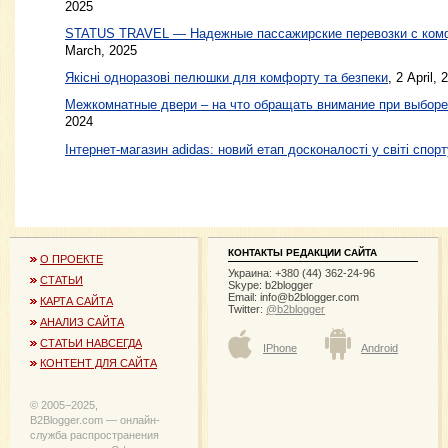
2025
STATUS TRAVEL — Надежные пассажирские перевозки с ком
March, 2025
Якісні одноразові пелюшки для комфорту та безпеки
, 2 April, 
Межкомнатные двери – на что обращать внимание при выборе
2024
Інтернет-магазин adidas: новий етап досконалості у світі спорт
КОНТАКТЫ РЕДАКЦИИ САЙТА
О ПРОЕКТЕ
Украина: +380 (44) 362-24-96
СТАТЬИ
Skype: b2blogger
Email:
info@b2blogger.com
КАРТА САЙТА
Twitter:
@b2blogger
АНАЛИЗ САЙТА
СТАТЬИ НАВСЕГДА
IPhone
Android
КОНТЕНТ ДЛЯ САЙТА
© 2005−2025,
B2Blogger.com — онлайн-
служба распространения