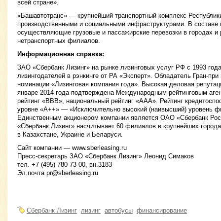
всей стране».
«Башавтотранс» — крупнейший транспортный комплекс Республик
производственными и социальными инфраструктурами. В составе 
осуществляющие грузовые и пассажирские перевозки в городах и 
нетранспортных филиалов.
Информационная справка:
ЗАО «Сбербанк Лизинг» на рынке лизинговых услуг РФ с 1993 год
лизингодателей в рэнкинге от РА «Эксперт». Обладатель Гран-при
номинации «Лизинговая компания года». Высокая деловая репутац
январе 2014 года подтверждена Международным рейтинговым агент
рейтинг «BBB», национальный рейтинг «ААА». Рейтинг кредитоспо
уровне «А++» — «Исключительно высокий (наивысший) уровень фи
Единственным акционером компании является ОАО «Сбербанк Рос
«Сбербанк Лизинг» насчитывает 60 филиалов в крупнейших города
в Казахстане, Украине и Беларуси.
Сайт компании — www.sberleasing.ru
Пресс-секретарь ЗАО «Сбербанк Лизинг» Леонид Симаков
тел. +7 (495) 780-73-00, вн.3183
Эл.почта
pr@sberleasing.ru
Сбербанк Лизинг
лизинг
автобусы
финансирование