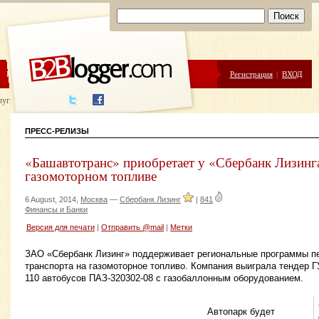
ЦЕНЫ
ПОМОЩЬ
Регистрация
|
ВХОД
луги написания
ПРЕСС-РЕЛИЗЫ
«Башавтотранс» приобретает у «Сбербанк Лизинга
газомоторном топливе
6 August, 2014,
Москва
—
Сбербанк Лизинг
|
841
Финансы и Банки
Версия для печати
|
Отправить @mail
|
Метки
ЗАО «Сбербанк Лизинг» поддерживает региональные программы п
транспорта на газомоторное топливо. Компания выиграла тендер 
110 автобусов ПАЗ-320302-08 с газобаллонным оборудованием.
Автопарк будет