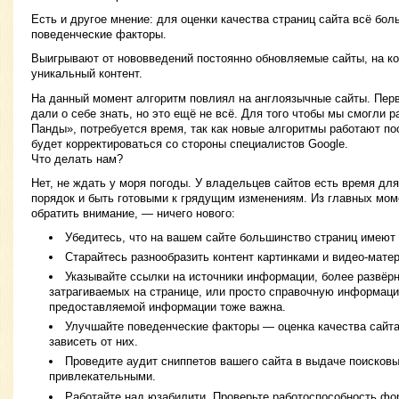
Есть и другое мнение: для оценки качества страниц сайта всё бо
поведенческие факторы.
Выигрывают от нововведений постоянно обновляемые сайты, на к
уникальный контент.
На данный момент алгоритм повлиял на англоязычные сайты. Пер
дали о себе знать, но это ещё не всё. Для того чтобы мы смогли 
Панды», потребуется время, так как новые алгоритмы работают пос
будет корректироваться со стороны специалистов Google.
Что делать нам?
Нет, не ждать у моря погоды. У владельцев сайтов есть время для 
порядок и быть готовыми к грядущим изменениям. Из главных моме
обратить внимание, — ничего нового:
Убедитесь, что на вашем сайте большинство страниц имеют
Старайтесь разнообразить контент картинками и видео-мате
Указывайте ссылки на источники информации, более развёрн
затрагиваемых на странице, или просто справочную информац
предоставляемой информации тоже важна.
Улучшайте поведенческие факторы — оценка качества сайта
зависеть от них.
Проведите аудит сниппетов вашего сайта в выдаче поисковы
привлекательными.
Работайте над юзабилити. Проверьте работоспособность фор