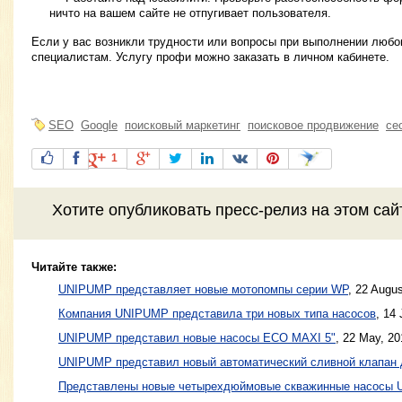
ничто на вашем сайте не отпугивает пользователя.
Если у вас возникли трудности или вопросы при выполнении любог
специалистам. Услугу профи можно заказать в личном кабинете.
SEO
Google
поисковый маркетинг
поисковое продвижение
се
1
Хотите
опубликовать пресс-релиз
на этом са
Читайте также:
UNIPUMP представляет новые мотопомпы серии WP
,
22 Augus
Компания UNIPUMP представила три новых типа насосов
,
14 
UNIPUMP представил новые насосы ЕСО MAXI 5"
,
22 May, 20
UNIPUMP представил новый автоматический сливной клапан
Представлены новые четырехдюймовые скважинные насосы