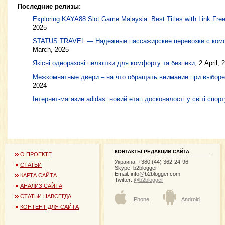
Последние релизы:
Exploring KAYA88 Slot Game Malaysia: Best Titles with Link Free
2025
STATUS TRAVEL — Надежные пассажирские перевозки с ком
March, 2025
Якісні одноразові пелюшки для комфорту та безпеки
, 2 April, 
Межкомнатные двери – на что обращать внимание при выборе
2024
Інтернет-магазин adidas: новий етап досконалості у світі спорт
КОНТАКТЫ РЕДАКЦИИ САЙТА
О ПРОЕКТЕ
Украина: +380 (44) 362-24-96
СТАТЬИ
Skype: b2blogger
Email:
info@b2blogger.com
КАРТА САЙТА
Twitter:
@b2blogger
АНАЛИЗ САЙТА
СТАТЬИ НАВСЕГДА
IPhone
Android
КОНТЕНТ ДЛЯ САЙТА