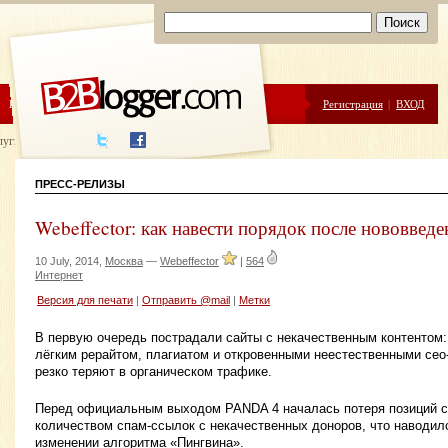
ЦЕНЫ
ПОМОЩЬ
Регистрация
|
ВХОД
луги написания
ПРЕСС-РЕЛИЗЫ
Webeffector: как навести порядок после нововвед
10 July, 2014,
Москва
—
Webeffector
|
564
Интернет
Версия для печати
|
Отправить @mail
|
Метки
В первую очередь пострадали сайты с некачественным контентом
лёгким рерайтом, плагиатом и откровенными неестественными сео
резко теряют в органическом трафике.
Перед официальным выходом PANDA 4 началась потеря позиций с
количеством спам-ссылок с некачественных доноров, что наводи
изменении алгоритма «Пингвина».