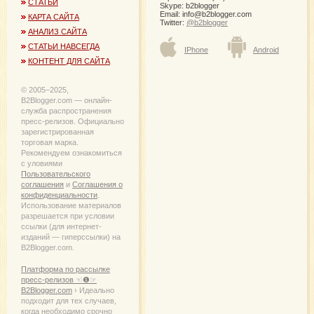
СТАТЬИ
Skype: b2blogger
Email:
info@b2blogger.com
КАРТА САЙТА
Twitter:
@b2blogger
АНАЛИЗ САЙТА
СТАТЬИ НАВСЕГДА
IPhone
Android
КОНТЕНТ ДЛЯ САЙТА
© 2005−2025,
B2Blogger.com — онлайн-
служба распространения
пресс-релизов. Официально
зарегистрированная
торговая марка.
Рекомендуем ознакомиться
с уловиями
Пользовательского
соглашения
и
Соглашения о
конфиденциальности
.
Использование материалов
разрешается при условии
ссылки (для интернет-
изданий — гиперссылки) на
B2Blogger.com.
Платформа по рассылке
пресс-релизов ☜❶☞
B2Blogger.com
› Идеально
подходит для тех случаев,
когда необходимо срочно