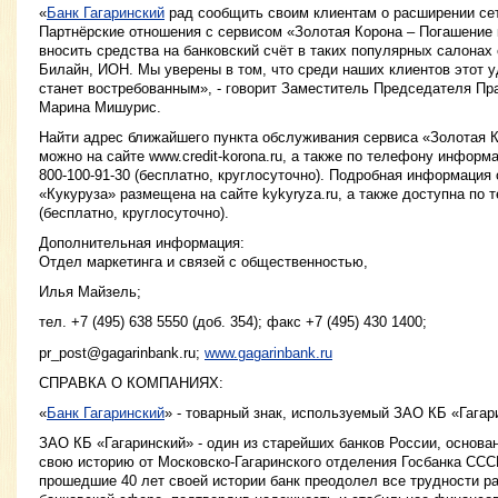
«
Банк Гагаринский
рад сообщить своим клиентам о расширении се
Партнёрские отношения с сервисом «Золотая Корона – Погашение
вносить средства на банковский счёт в таких популярных салонах 
Билайн, ИОН. Мы уверены в том, что среди наших клиентов этот 
станет востребованным», - говорит Заместитель Председателя Пр
Марина Мишурис.
Найти адрес ближайшего пункта обслуживания сервиса «Золотая 
можно на сайте www.credit-korona.ru, а также по телефону информа
800-100-91-30 (бесплатно, круглосуточно). Подробная информация
«Кукуруза» размещена на сайте kykyryza.ru, а также доступна по 
(бесплатно, круглосуточно).
Дополнительная информация:
Отдел маркетинга и связей с общественностью,
Илья Майзель;
тел. +7 (495) 638 5550 (доб. 354); факс +7 (495) 430 1400;
pr_post@gagarinbank.ru
;
www.gagarinbank.ru
СПРАВКА О КОМПАНИЯХ:
«
Банк Гагаринский
» - товарный знак, используемый ЗАО КБ «Гагар
ЗАО КБ «Гагаринский» - один из старейших банков России, основан
свою историю от Московско-Гагаринского отделения Госбанка CCCР
прошедшие 40 лет своей истории банк преодолел все трудности ра