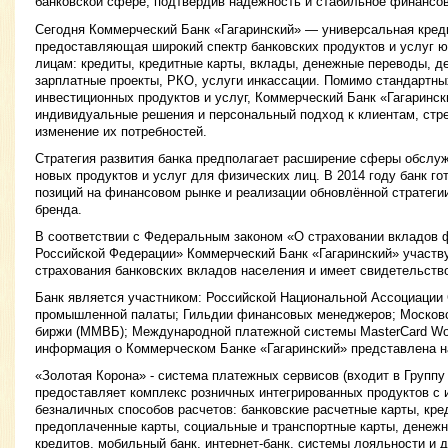
банковской сфере, подтвердив надежность и стабильное финансо
Сегодня Коммерческий Банк «Гагаринский» — универсальная креди
предоставляющая широкий спектр банковских продуктов и услуг 
лицам: кредиты, кредитные карты, вклады, денежные переводы, д
зарплатные проекты, РКО, услуги инкассации. Помимо стандартны
инвестиционных продуктов и услуг, Коммерческий Банк «Гагаринск
индивидуальные решения и персональный подход к клиентам, стре
изменение их потребностей.
Стратегия развития банка предполагает расширение сферы обслуж
новых продуктов и услуг для физических лиц. В 2014 году банк го
позиций на финансовом рынке и реализации обновлённой стратеги
бренда.
В соответствии с Федеральным законом «О страховании вкладов ф
Российской Федерации» Коммерческий Банк «Гагаринский» участву
страхования банковских вкладов населения и имеет свидетельств
Банк является участником: Российской Национальной Ассоциации
промышленной палаты; Гильдии финансовых менеджеров; Москов
биржи (ММВБ); Международной платежной системы MasterCard Wor
информация о Коммерческом Банке «Гагаринский» представлена н
«Золотая Корона» - система платежных сервисов (входит в Группу
предоставляет комплекс розничных интегрированных продуктов с
безналичных способов расчетов: банковские расчетные карты, кре
предоплаченные карты, социальные и транспортные карты, денеж
кредитов, мобильный банк, интернет-банк, системы лояльности и 