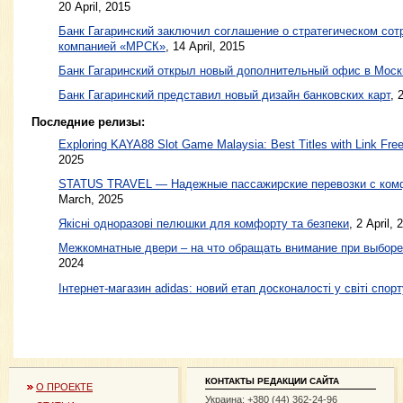
20 April, 2015
Банк Гагаринский заключил соглашение о стратегическом сот
компанией «МРСК»
,
14 April, 2015
Банк Гагаринский открыл новый дополнительный офис в Моск
Банк Гагаринский представил новый дизайн банковских карт
,
Последние релизы:
Exploring KAYA88 Slot Game Malaysia: Best Titles with Link Free
2025
STATUS TRAVEL — Надежные пассажирские перевозки с ком
March, 2025
Якісні одноразові пелюшки для комфорту та безпеки
, 2 April, 
Межкомнатные двери – на что обращать внимание при выборе
2024
Інтернет-магазин adidas: новий етап досконалості у світі спорт
КОНТАКТЫ РЕДАКЦИИ САЙТА
О ПРОЕКТЕ
Украина: +380 (44) 362-24-96