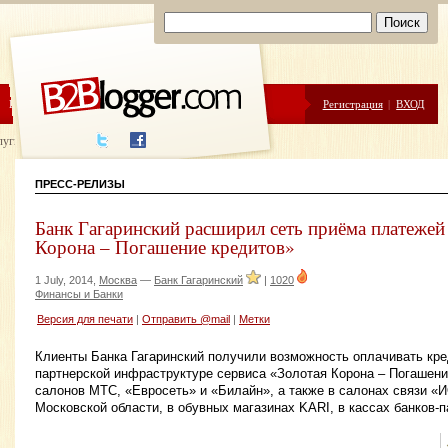
ЦЕНЫ
ПОМОЩЬ
Регистрация
|
ВХОД
луги написания
ПРЕСС-РЕЛИЗЫ
Банк Гагаринский расширил сеть приёма платежей
Корона – Погашение кредитов»
1 July, 2014,
Москва
—
Банк Гагаринский
|
1020
Финансы и Банки
Версия для печати
|
Отправить @mail
|
Метки
Клиенты Банка Гагаринский получили возможность оплачивать кре
партнерской инфраструктуре сервиса «Золотая Корона – Погашение
салонов МТС, «Евросеть» и «Билайн», а также в салонах связи «
Московской области, в обувных магазинах KARI, в кассах банков-п