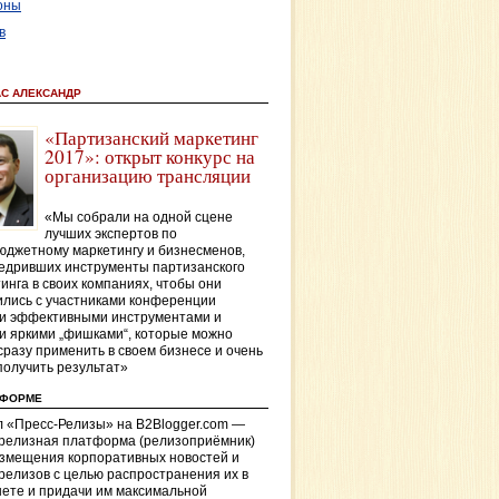
оны
в
АС АЛЕКСАНДР
«Партизанский маркетинг
2017»: открыт конкурс на
организацию трансляции
«Мы собрали на одной сцене
лучших экспертов по
джетному маркетингу и бизнесменов,
едривших инструменты партизанского
инга в своих компаниях, чтобы они
лись с участниками конференции
и эффективными инструментами и
и яркими „фишками“, которые можно
сразу применить в своем бизнесе и очень
получить результат»
ТФОРМЕ
 «Пресс-Релизы» на B2Blogger.com —
-релизная платформа (релизоприёмник)
азмещения корпоративных новостей и
релизов с целью распространения их в
ете и придачи им максимальной