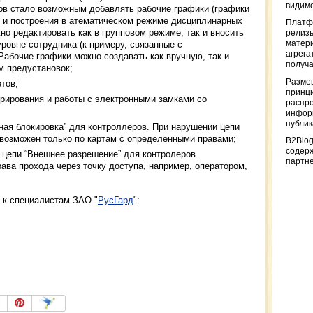
видимо
ков стало возможным добавлять рабочие графики (графики
и и построения в атематическом режиме дисциплинарных
Платф
но редактировать как в групповом режиме, так и вносить
релизы
ровне сотрудника (к примеру, связанные с
матер
агрега
 Рабочие графики можно создавать как вручную, так и
получа
м предустановок;
Разме
тов;
принци
рирования и работы с электронными замками со
распр
информ
публи
ная блокировка” для контроллеров. При нарушении цепи
 возможен только по картам с определенными правами;
B2Blog
содер
цепи “Внешнее разрешение” для контролеров.
партн
ва прохода через точку доступа, например, оператором,
 к специалистам ЗАО "
РусГард
":