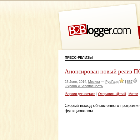
ПРЕСС-РЕЛИЗЫ
Анонсирован новый релиз ПО
23 June, 2014,
Москва
—
РусГард
|
887
Охрана и Безопасность
Версия для печати
|
Отправить @mail
|
Метки
Скорый выход обновленного программн
функционалом.