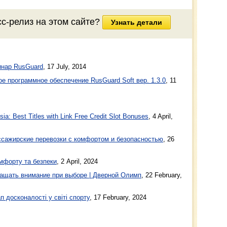
сс-релиз
на этом сайте?
Узнать детали
инар RusGuard
,
17 July, 2014
е программное обеспечение RusGuard Soft вер. 1.3.0
,
11
a: Best Titles with Link Free Credit Slot Bonuses
, 4 April,
ажирские перевозки с комфортом и безопасностью
, 26
мфорту та безпеки
, 2 April, 2024
ащать внимание при выборе | Дверной Олимп
, 22 February,
п досконалості у світі спорту
, 17 February, 2024