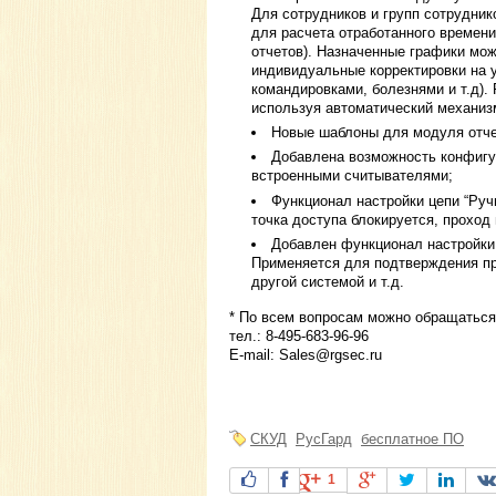
Для сотрудников и групп сотрудни
для расчета отработанного времен
отчетов). Назначенные графики мож
индивидуальные корректировки на у
командировками, болезнями и т.д).
используя автоматический механиз
Новые шаблоны для модуля отче
Добавлена возможность конфигу
встроенными считывателями;
Функционал настройки цепи “Руч
точка доступа блокируется, проход
Добавлен функционал настройки 
Применяется для подтверждения пра
другой системой и т.д.
* По всем вопросам можно обращаться
тел.: 8-495-683-96-96
E-mail:
Sales@rgsec.ru
СКУД
РусГард
бесплатное ПО
1