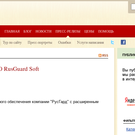
ГЛАВНАЯ
БЛОГ
НОВОСТИ
ПРЕСС-РЕЛИЗЫ
ЦЕНЫ
ПОМОЩЬ
Тур по сайту
Пресс-портреты
Ошибки
Услуги написания
 RusGuard Soft
ого обеспечения компании "РусГард" с расширенным
ФИЛЬТ
Кате