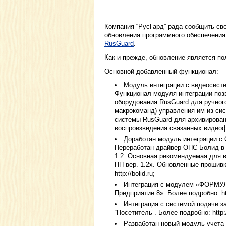
Компания “РусГард” рада сообщить св
обновления программного обеспечения
RusGuard
.
Как и прежде, обновление является п
Основной добавленный функционал:
Модуль интеграции с видеосисте
Функционал модуля интеграции поз
оборудования RusGuard для ручного
макрокоманд) управления им из си
системы RusGuard для архивирован
воспроизведения связанных видеоф
Доработан модуль интеграции с
Переработан драйвер ОПС Болид в 
1.2. Основная рекомендуемая для в
ПП вер. 1.2х. Обновленные прошив
http://bolid.ru;
Интеграция с модулем «ФОРМУЛА
Предприятие 8». Более подробно: htt
Интеграция с системой подачи з
“Посетитель”. Более подробно: http://
Разработан новый модуль учета 