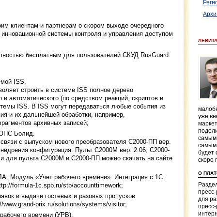
Реги
Архи
оим клиентам и партнерам о скором выходе очередного
 инновационной системы контроля и управления доступом
ЛЕВИТ
олностью бесплатным для пользователей СКУД RusGuard.
мой ISS.
воляет строить в системе ISS полное дерево
 и автоматического (по средством реакций, скриптов и
стемы ISS. В ISS могут передаваться любые события из
малобю
ия и их дальнейшей обработки, например,
уже вн
рагментов архивных записей;
маркет
подели
 ОПС Болид.
самым
связи с выпуском нового преобразователя C2000-ПП вер.
самым
недрения конфигурация: Пульт С2000М вер. 2.06, С2000-
будет 
ки для пульта С2000М и С2000-ПП можно скачать на сайте
скоро 
О ПЛА
: Модуль «Учет рабочего времени». Интеграция с 1С:
p://formula-1c.spb.ru/stb/accounttimework;
Раздел
пресс
аявок и выдачи гостевых и разовых пропусков
для р
www.grand-prix.ru/solutions/systems/visitor;
пресс-
интерн
рабочего времени (УРВ).