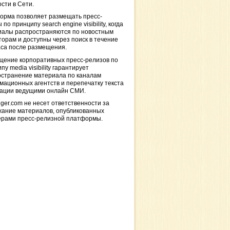
сти в Сети.
орма позволяет размещать пресс-
 по принципу search engine visibility, когда
иалы распространяются по новостным
торам и доступны через поиск в течение
са после размещения.
щение корпоративных пресс-релизов по
пу media visibility гарантирует
остранение материала по каналам
ационных агентств и перепечатку текста
кации ведущими онлайн СМИ.
ger.com не несет ответственности за
жание материалов, опубликованных
ерами пресс-релизной платформы.