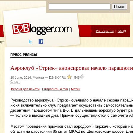
ЦЕНЫ
ПОМОЩЬ
Регистрация
|
ВХОД
луги написания
ПРЕСС-РЕЛИЗЫ
Аэроклуб «Стриж» анонсировал начало парашютно
10 June, 2014,
Москва
—
DZ-SKY.RU
|
545
Спорт
Версия для печати
|
Отправить @mail
|
Метки
Руководство аэроклуба «Стриж» объявило о начале сезона парашю
июня включительно клуб предлагает осуществить самостоятельны
десантным парашютом типа Д-6. В дальнейшем аэроклуб будет ра
— только в выходные дни. Прыжки осуществляются с самолета АН
Местом проведения прыжков стал аэродром «Киржач», который на
области на расстоянии 85 км от МКАД по Щелковскому шоссе. Для