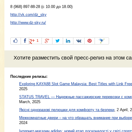
8 (968) 897-88-28 (c 10.00 до 18.00)
http://vk.com/dz_sky
http://www.dz-sky.ru/
1
Хотите разместить свой пресс-релиз на этом с
Последние релизы:
Exploring KAYA88 Slot Game Malaysia: Best Titles with Link Free
2025
STATUS TRAVEL — Надежные пассажирские перевозки с ком
March, 2025
Якісні одноразові пелюшки для комфорту та безпеки
, 2 April, 
Межкомнатные двери – на что обращать внимание при выборе
2024
Інтернет-магазин adidas: новий етап досконалості у світі спорт