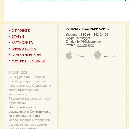
КОНТАКТЫ РЕДАКЦИИ САЙТА
О ПРОЕКТЕ
Украина: +380 (44) 362-24-96
СТАТЬИ
Skype: b2blogger
Email:
info@b2blogger.com
КАРТА САЙТА
Twitter:
@b2blogger
АНАЛИЗ САЙТА
СТАТЬИ НАВСЕГДА
IPhone
Android
КОНТЕНТ ДЛЯ САЙТА
© 2005−2025,
B2Blogger.com — онлайн-
служба распространения
пресс-релизов. Официально
зарегистрированная
торговая марка.
Рекомендуем ознакомиться
с уловиями
Пользовательского
соглашения
и
Соглашения о
конфиденциальности
.
Использование материалов
разрешается при условии
ссылки (для интернет-