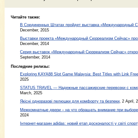
Читайте также:
В Соединенных Штатах пройдет выставка «Международный 
December, 2015
Выставки проекта «Международный Сюрреализм Сейчас» про
December, 2014
Серия выставок «Международный Сюрреализм Сейчас» откро
September, 2014
Последние релизы:
Exploring KAYA88 Slot Game Malaysia: Best Titles with Link Free
2025
STATUS TRAVEL — Надежные пассажирские перевозки с ком
March, 2025
Якісні одноразові пелюшки для комфорту та безпеки
, 2 April, 
Межкомнатные двери – на что обращать внимание при выборе
2024
Інтернет-магазин adidas: новий етап досконалості у світі спорт