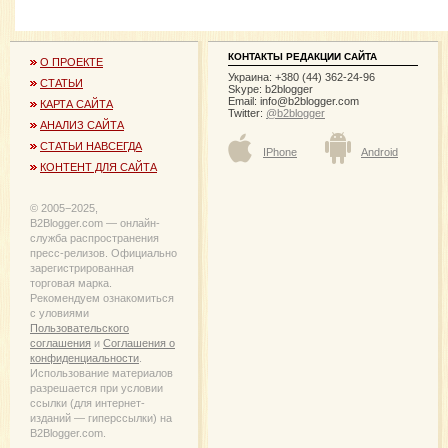
КОНТАКТЫ РЕДАКЦИИ САЙТА
О ПРОЕКТЕ
Украина: +380 (44) 362-24-96
СТАТЬИ
Skype: b2blogger
Email:
info@b2blogger.com
КАРТА САЙТА
Twitter:
@b2blogger
АНАЛИЗ САЙТА
СТАТЬИ НАВСЕГДА
IPhone
Android
КОНТЕНТ ДЛЯ САЙТА
© 2005−2025,
B2Blogger.com — онлайн-
служба распространения
пресс-релизов. Официально
зарегистрированная
торговая марка.
Рекомендуем ознакомиться
с уловиями
Пользовательского
соглашения
и
Соглашения о
конфиденциальности
.
Использование материалов
разрешается при условии
ссылки (для интернет-
изданий — гиперссылки) на
B2Blogger.com.