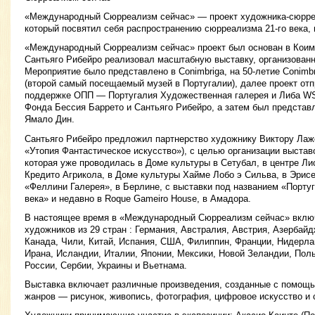
«Международный Сюрреализм сейчас» — проект художника-сюрреа
который посвятил себя распространению сюрреализма 21-го века, 
«Международный Сюрреализм сейчас» проект был основан в Коимбр
Сантьяго Рибейро реализовал масштабную выставку, организован
Мероприятие было представлено в Conimbriga, на 50-летие Conimb
(второй самый посещаемый музей в Португалии), далее проект отп
поддержке ОПП — Португалия Художественная галерея и Либа WS
Фонда Бессия Баррето и Сантьяго Рибейро, а затем был представ
Ямало Дин.
Сантьяго Рибейро предложил партнерство художнику Виктору Лаже
«Утопия Фантастическое искусство»), с целью организации выстав
которая уже проводилась в Доме культуры в Сетубал, в центре Ли
Кредито Агрикола, в Доме культуры Хайме Лобо э Сильва, в Эрисе
«Феллини Галерея», в Берлине, с выставки под названием «Порту
века» и недавно в Roque Gameiro House, в Амадора.
В настоящее время в «Международный Сюрреализм сейчас» включ
художников из 29 стран : Германия, Австралия, Австрия, Азербайд
Канада, Чили, Китай, Испания, США, Филиппин, Франции, Нидерла
Ирана, Исландии, Италии, Японии, Мексики, Новой Зеландии, Пол
России, Сербии, Украины и Вьетнама.
Выставка включает различные произведения, созданные с помощь
жанров — рисунок, живопись, фотография, цифровое искусство и 