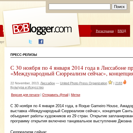
ЦЕНЫ
ПОМОЩЬ
Регистрация
|
ВХОД
луги написания
ПРЕСС-РЕЛИЗЫ
С 30 ноября по 4 января 2014 года в Лиссабоне п
«Международный Сюрреализм сейчас», концепция
22 November, 2013,
Лиссабон
—
United Photo Press Organization
|
2183
Культура и Искусство
Версия для печати
|
Отправить @mail
|
Метки
С 30 ноября по 4 января 2014 года, в Roque Gameiro House, Амадо
выставка «Международный Сюрреализм сейчас», концепция Санть
объединит работы художников из 29 стран. Открытие запланирован
программу открытия включено танцевальное выступление Джоана 
Сюрреализм сейчас