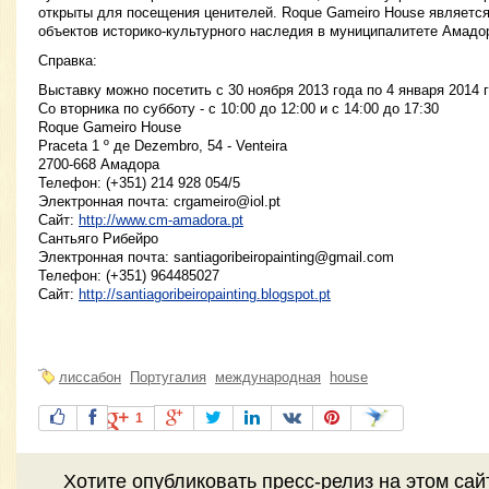
открыты для посещения ценителей. Roque Gameiro House являетс
объектов историко-культурного наследия в муниципалитете Амадо
Справка:
Выставку можно посетить с 30 ноября 2013 года по 4 января 2014 
Со вторника по субботу - с 10:00 до 12:00 и с 14:00 до 17:30
Roque Gameiro House
Praceta 1 º де Dezembro, 54 - Venteira
2700-668 Амадора
Телефон: (+351) 214 928 054/5
Электронная почта:
crgameiro@iol.pt
Сайт:
http://www.cm-amadora.pt
Сантьяго Рибейро
Электронная почта:
santiagoribeiropainting@gmail.com
Телефон: (+351) 964485027
Сайт:
http://santiagoribeiropainting.blogspot.pt
лиссабон
Португалия
международная
house
1
Хотите
опубликовать пресс-релиз
на этом са