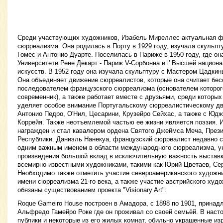
Среди участвующих художников, Изабель Миреллес актуальная ф
сюрреализма. Она родилась в Порту в 1929 году, изучала скульп
Гомес и Антонио Дуарте. Поселилась в Париже в 1950 году, где о
Университете Рене Декарт - Париж V-Сорбонна и l' Высшей нацио
искусств. В 1952 году она изучала скульптуру с Мастером Цадкины
Она объединяет движение сюрреалистов, которые она считает бе
последователем французского сюрреализма (основателем которог
современник), а также работает вместе с друзьями, среди которых
уделяет особое внимание Португальскому сюрреалистическому д
Антонио Педро, О'Нил, Цесарини, Крузейро Сейхас, а также с Юд
Коррейя. Также неотъемлемой частью ее жизни является поэзия.
награжден и стал кавалером ордена Святого Джеймса Меча, През
Республики. Даниэль Нанекуа, французский сюрреалист недавно 
одним важным именем в области международного сюрреализма, у
произведения большой вклад в исключительную важность выставк
всемирно известными художниками, такими как Юрий Цветаев, Сер
Необходимо также отметить участие североамериканского художни
имени сюрреализма 21-го века, а также участие австрийского худ
обязаны существованием проекта "Visionary Art".
Roque Gameiro House построен в Амадора, с 1898 по 1901, прина
Альфредо Гамейро Роке где он проживал со своей семьёй. В наст
публики и некоторые из его жилых комнат, обильно украшенные и