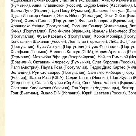
Художники принимающие участие в экспозиции: Акасио Каинте (По
(Румыния), Анна Плавинской (Россия), Эндрю Бейнс (Австралия), 
Даила Лупо (Италия), Дэн Нему (Румыния), Даниэль Ненгуан (Канад
Эдгар Инвокер (Россия), Эгиль Ибсен (Исландия), Эрик Хейнк (Бе
(Иран), Фирмо Сильва (Португалия), Флавио Капорали (Бразилия),
Франциско Урбано (Португалия), Громыко Семпер (Филиппины), Экт
Кунья (Португалия), Гуго Жилле (Франция), Изабель Мерилесс (По
(Португалия), Жуан Карвалью (Португалия), Хорхе Морейра (Порту
Константин Шаханов (Россия), Лев Плав (Германия), Либа ВС (Фра
(Португалия), Луис Атогуия (Португалия), Луис Фернандес (Португ
Хоффман (Польша), Волхвов Калхун (США), Мария Аристова (Рос
(Германия), Мехрибан Эфенди (Азербайджан), Найкер Римской (Ис
(Бразилии), Октавиан Флореску (Румыния), Олег Королев (Россия)
Рапп (Австрия), Паула Роза (Португалии), Педро Диас Картес (Чи
Зеландия), Руи Сильварес (Португалия), Сантьяго Рибейро (Португ
(Россия), Шахла Роза (США), Седзи Танака (Япония), Шан Жулан (
(Индонезия), Славко Крунич (Сербия), Соня Мена Баррето (Бразили
Светлана Кисляченко (Украина), Тон Харинг (Нидерланды), Виктор 
Тонг (Вьетнам), Ямало DIN (Испания), Юрий Цветаев (Россия), Зор