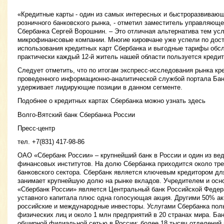
«Кредитные карты - один из самых интересных и быстроразвивающ
розничного банковского рынка, - отметил заместитель управляющ
Сбербанка Сергей Ворошнин. – Это отличная альтернатива тем ус
микрофинансовые компании. Многие кировчане уже успели по дост
использования кредитных карт Сбербанка и выгодные тарифы обс
практически каждый 12-й житель нашей области пользуется кредит
Следует отметить, что по итогам экспресс-исследования рынка кр
проведенного информационно-аналитической службой портала Банк
удерживает лидирующие позиции в данном сегменте.
Подобнее о кредитных картах Сбербанка можно узнать здесь
Волго-Вятский банк Сбербанка России
Пресс-центр
тел. +7(831) 417-98-86
ОАО «Сбербанк России» – крупнейший банк в России и один из в
финансовых институтов. На долю Сбербанка приходится около трет
банковского сектора. Сбербанк является ключевым кредитором дл
занимает крупнейшую долю на рынке вкладов. Учредителем и ос
«Сбербанк России» является Центральный банк Российской Феде
уставного капитала плюс одна голосующая акция. Другими 50% а
российские и международные инвесторы. Услугами Сбербанка пол
физических лиц и около 1 млн предприятий в 20 странах мира. Ба
обширной филиальной сетью в России: более 18 тысяч отделений 