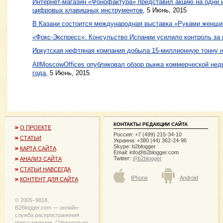
Интернет-магазин «Фонофактура» представил акцию на одни
цифровых клавишных инструментов
, 5 Июнь, 2015
В Казани состоится международная выставка «Руками женщ
«Фокс-Экспресс»: Консульство Испании усилило контроль за
Иркутская нефтяная компания добыла 15-миллионную тонну 
AllMoscowOffices опубликовал обзор рынка коммерческой нед
года
, 5 Июнь, 2015
КОНТАКТЫ РЕДАКЦИИ САЙТА
О ПРОЕКТЕ
Россия: +7 (499) 215-34-10
СТАТЬИ
Украина: +380 (44) 362-24-96
Skype: b2blogger
КАРТА САЙТА
Email:
info@b2blogger.com
Twitter:
@b2blogger
АНАЛИЗ САЙТА
СТАТЬИ НАВСЕГДА
IPhone
Android
КОНТЕНТ ДЛЯ САЙТА
© 2005−9818,
B2Blogger.com — онлайн-
служба распространения
пресс-релизов. Официально