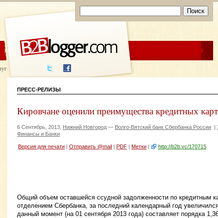
ЦЕНЫ
ПОМОЩЬ
луги написания
ПРЕСС-РЕЛИЗЫ
Кировчане оценили преимущества кредитных карт
6 Сентябрь, 2013,
Нижний Новгород
—
Волго-Вятский банк Сбербанка России
|
Финансы и Банки
Версия для печати
|
Отправить @mail
|
PDF
|
Метки
|
http://b2b.vc/170715
Общий объем оставшейся ссудной задолженности по кредитным к
отделением Сбербанка, за последний календарный год увеличился 
данный момент (на 01 сентября 2013 года) составляет порядка 1,3