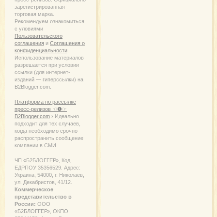
зарегистрированная
торговая марка.
Рекомендуем ознакомиться
с уловиями
Пользовательского
соглашения
и
Соглашения о
конфиденциальности
.
Использование материалов
разрешается при условии
ссылки (для интернет-
изданий — гиперссылки) на
B2Blogger.com.
Платформа по рассылке
пресс-релизов ☜❶☞
B2Blogger.com
› Идеально
подходит для тех случаев,
когда необходимо срочно
распространить сообщение
компании в СМИ.
ЧП «Б2БЛОГГЕР», Код
ЕДРПОУ 35356529. Адрес:
Украина, 54000, г. Николаев,
ул. Декабристов, 41/12.
Коммерческое
представительство в
России:
ООО
«Б2БЛОГГЕР», ОКПО