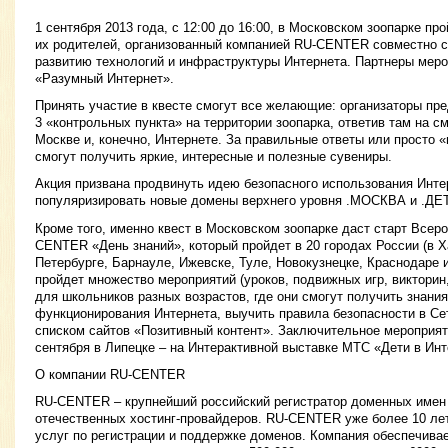
1 сентября 2013 года, с 12:00 до 16:00, в Московском зоопарке про
их родителей, организованный компанией RU-CENTER совместно 
развитию технологий и инфраструктуры Интернета. Партнеры мер
«Разумный Интернет».
Принять участие в квесте смогут все желающие: организаторы пр
3 «контрольных пункта» на территории зоопарка, ответив там на 
Москве и, конечно, Интернете. За правильные ответы или просто 
смогут получить яркие, интересные и полезные сувениры.
Акция призвана продвинуть идею безопасного использования Интер
популяризировать новые домены верхнего уровня .МОСКВА и .ДЕ
Кроме того, именно квест в Московском зоопарке даст старт Всер
CENTER «День знаний», который пройдет в 20 городах России (в Х
Петербурге, Барнауле, Ижевске, Туле, Новокузнецке, Краснодаре 
пройдет множество мероприятий (уроков, подвижных игр, викторин,
для школьников разных возрастов, где они смогут получить знания
функционирования Интернета, выучить правила безопасности в Се
списком сайтов «Позитивный контент». Заключительное мероприя
сентября в Липецке – на Интерактивной выставке МТС «Дети в Инт
О компании RU-CENTER
RU-CENTER – крупнейший российский регистратор доменных имен 
отечественных хостинг-провайдеров. RU-CENTER уже более 10 лет
услуг по регистрации и поддержке доменов. Компания обеспечива