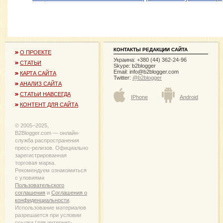
КОНТАКТЫ РЕДАКЦИИ САЙТА
О ПРОЕКТЕ
Украина: +380 (44) 362-24-96
СТАТЬИ
Skype: b2blogger
Email:
info@b2blogger.com
КАРТА САЙТА
Twitter:
@b2blogger
АНАЛИЗ САЙТА
СТАТЬИ НАВСЕГДА
IPhone
Android
КОНТЕНТ ДЛЯ САЙТА
© 2005−2025,
B2Blogger.com — онлайн-
служба распространения
пресс-релизов. Официально
зарегистрированная
торговая марка.
Рекомендуем ознакомиться
с уловиями
Пользовательского
соглашения
и
Соглашения о
конфиденциальности
.
Использование материалов
разрешается при условии
ссылки (для интернет-