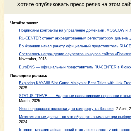
Хотите
опубликовать пресс-релиз
на этом са
Читайте также:
Подписаны контракты на управление доменами .MOSCOW и
RU-CENTER станет аккредитованным регистратором домена 
Во Франции начал работу официальный представитель RU-
Состоялось награждение лауреатов конкурса сайтов «Позитив
November, 2013
EuroDNS — официальный представитель RU-CENTER в Люкс
Последние релизы:
Exploring KAYA88 Slot Game Malaysia: Best Titles with Link Free
2025
STATUS TRAVEL — Надежные пассажирские перевозки с ком
March, 2025
Якісні одноразові пелюшки для комфорту та безпеки
, 2 April, 
Межкомнатные двери – на что обращать внимание при выборе
2024
Інтернет-магазин adidas: новий етап досконалості у світі спорт