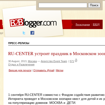
ЦЕНЫ
ПОМОЩЬ
Регистрация
|
ВХОД
луги написания
ПРЕСС-РЕЛИЗЫ
RU-CENTER устроит праздник в Московском зоо
30 August, 2013,
Москва
—
Агентство Event Team
|
571
Отдых и Развлечения
Версия для печати
|
Отправить @mail
|
Метки
1 сентября RU-CENTER совместно с Фондом содействия развитию
Интернета проведет в Московском зоопарке квест для детей и их 
на популяризацию доменов .МОСКВА и .ДЕТИ.