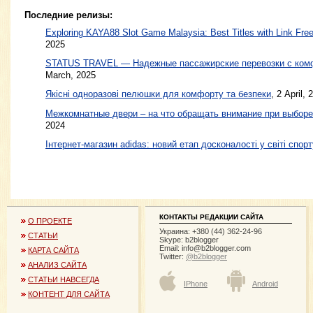
Последние релизы:
Exploring KAYA88 Slot Game Malaysia: Best Titles with Link Free
2025
STATUS TRAVEL — Надежные пассажирские перевозки с ком
March, 2025
Якісні одноразові пелюшки для комфорту та безпеки
, 2 April, 
Межкомнатные двери – на что обращать внимание при выборе
2024
Інтернет-магазин adidas: новий етап досконалості у світі спорт
КОНТАКТЫ РЕДАКЦИИ САЙТА
О ПРОЕКТЕ
Украина: +380 (44) 362-24-96
СТАТЬИ
Skype: b2blogger
Email:
info@b2blogger.com
КАРТА САЙТА
Twitter:
@b2blogger
АНАЛИЗ САЙТА
СТАТЬИ НАВСЕГДА
IPhone
Android
КОНТЕНТ ДЛЯ САЙТА