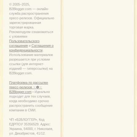
© 2005−2025,
B2Blogger.com — онлайн-
служба распространения
пресс-релизов. Официально
зарегистрированная
торговая марка.
Рекомендуем ознакомиться
с уловиями
Пользовательского
соглашения
и
Соглашения о
конфиденциальности
.
Использование материалов
разрешается при условии
ссылки (для интернет-
изданий — гиперссылки) на
B2Blogger.com.
Платформа по рассылке
пресс-релизов ☜❶☞
B2Blogger.com
› Идеально
подходит для тех случаев,
когда необходимо срочно
распространить сообщение
компании в СМИ.
ЧП «Б2БЛОГГЕР», Код
ЕДРПОУ 35356529. Адрес:
Украина, 54000, г. Николаев,
ул. Декабристов, 41/12.