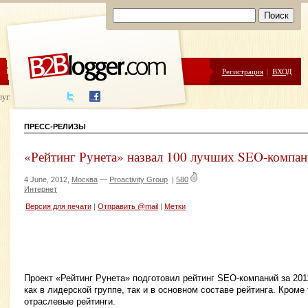
ЦЕНЫ
ПОМОЩЬ
Регистрация
|
ВХОД
луги написания
ПРЕСС-РЕЛИЗЫ
«Рейтинг Рунета» назвал 100 лучших SEO-компан
4 June, 2012,
Москва
—
Proactivity Group
|
580
Интернет
Версия для печати
|
Отправить @mail
|
Метки
Проект «Рейтинг Рунета» подготовил рейтинг SEO-компаний за 201
как в лидерской группе, так и в основном составе рейтинга. Кроме 
отраслевые рейтинги.