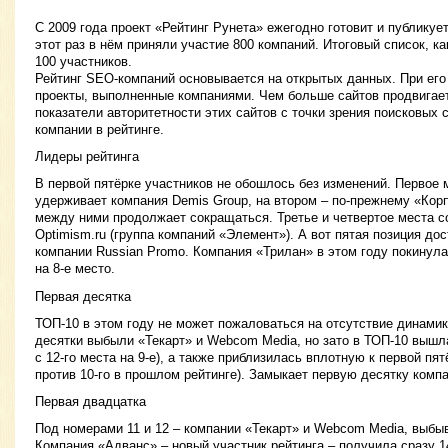
С 2009 года проект «Рейтинг Рунета» ежегодно готовит и публикуе
этот раз в нём приняли участие 800 компаний. Итоговый список, ка
100 участников.
Рейтинг SEO-компаний основывается на открытых данных. При его
проекты, выполненные компаниями. Чем больше сайтов продвигае
показатели авторитетности этих сайтов с точки зрения поисковых 
компании в рейтинге.
Лидеры рейтинга
В первой пятёрке участников не обошлось без изменений. Первое 
удерживает компания Demis Group, на втором – по-прежнему «Кор
между ними продолжает сокращаться. Третье и четвертое места с
Optimism.ru (группа компаний «Элемент»). А вот пятая позиция до
компании Russian Promo. Компания «Трилан» в этом году покинула
на 8-е место.
Первая десятка
ТОП-10 в этом году не может пожаловаться на отсутствие динамики
десятки выбыли «Текарт» и Webcom Media, но зато в ТОП-10 вышла
с 12-го места на 9-е), а также приблизилась вплотную к первой пят
против 10-го в прошлом рейтинге). Замыкает первую десятку ком
Первая двадцатка
Под номерами 11 и 12 – компании «Текарт» и Webcom Media, выбыв
Компания «Адванс» – новый участник рейтинга – получила сразу 1