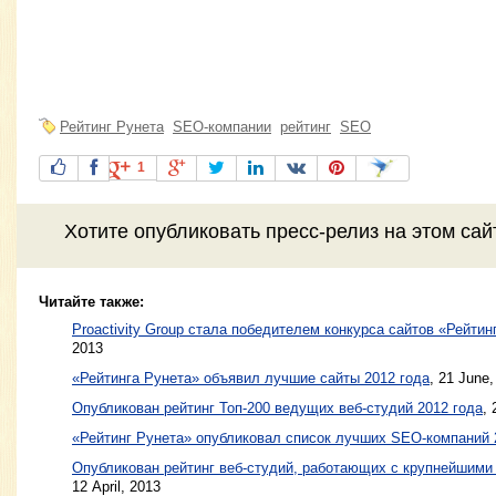
Рейтинг Рунета
SEO-компании
рейтинг
SEO
1
Хотите
опубликовать пресс-релиз
на этом са
Читайте также:
Proactivity Group стала победителем конкурса сайтов «Рейти
2013
«Рейтинга Рунета» объявил лучшие сайты 2012 года
,
21 June,
Опубликован рейтинг Топ-200 ведущих веб-студий 2012 года
,
«Рейтинг Рунета» опубликовал список лучших SEO-компаний 
Опубликован рейтинг веб-студий, работающих с крупнейшими
12 April, 2013