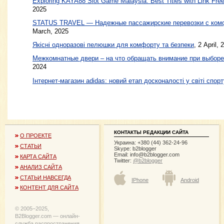
Exploring KAYA88 Slot Game Malaysia: Best Titles with Link Free
2025
STATUS TRAVEL — Надежные пассажирские перевозки с ком
March, 2025
Якісні одноразові пелюшки для комфорту та безпеки
, 2 April, 
Межкомнатные двери – на что обращать внимание при выборе
2024
Інтернет-магазин adidas: новий етап досконалості у світі спорт
КОНТАКТЫ РЕДАКЦИИ САЙТА
О ПРОЕКТЕ
Украина: +380 (44) 362-24-96
СТАТЬИ
Skype: b2blogger
Email:
info@b2blogger.com
КАРТА САЙТА
Twitter:
@b2blogger
АНАЛИЗ САЙТА
СТАТЬИ НАВСЕГДА
IPhone
Android
КОНТЕНТ ДЛЯ САЙТА
© 2005−2025,
B2Blogger.com — онлайн-
служба распространения