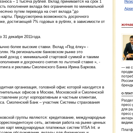
зноса – 1 тысяча рублей. Вклад принимается на срок 1
Реги
ость пополнения вклада без ограничения по минимальной
Архи
сячно путем перевода на счет вклада "до
й карты. Предусмотрена возможность досрочного
вке, достигающей 7% годовых в рублях, в зависимости от
ЖУРАВ
о 31 декабря 2011года.
ычно более высокие ставки. Вклад «Под ёлку» -
олян. На региональном банковском рынке это
кий доход с минимальной стартовой суммой и такими
полнения и досрочного снятия по льготной ставке », -
етинга и рекламы Смоленского Банка Ирина Баркова.
— не с
продви
потреб
России
бренд
дитная организация, головной офис которой находится в
лнительных офисов в Москве, Московской и Смоленской
О ПЛА
ставлении услуг корпоративным и частным клиентам,
Раздел
еса. Смоленский Банк – участник Системы страхования
пресс
для р
пресс-
ковской группы являются: кредитование, международные
интерн
орреспондентскую сеть, активная работа на рынке ценных
видимо
ких карт международных платежных систем VISA Int. и
Платф
кассовое обслуживание, вклады для физических и