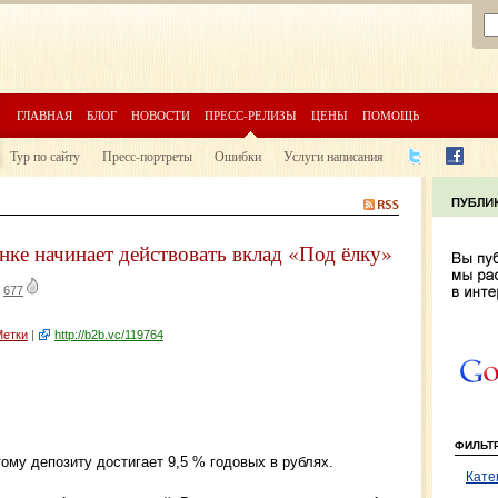
ГЛАВНАЯ
БЛОГ
НОВОСТИ
ПРЕСС-РЕЛИЗЫ
ЦЕНЫ
ПОМОЩЬ
Тур по сайту
Пресс-портреты
Ошибки
Услуги написания
нке начинает действовать вклад «Под ёлку»
|
677
Метки
|
http://b2b.vc/119764
ФИЛЬТ
ому депозиту достигает 9,5 % годовых в рублях.
Кате