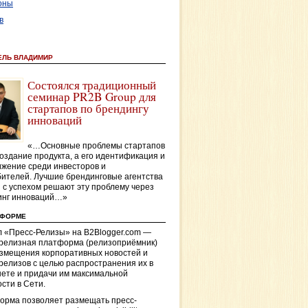
оны
в
ЕЛЬ ВЛАДИМИР
Состоялся традиционный
семинар PR2B Group для
стартапов по брендингу
инноваций
«…Основные проблемы стартапов
оздание продукта, а его идентификация и
жение среди инвесторов и
ителей. Лучшие брендинговые агентства
 с успехом решают эту проблему через
инг инноваций…»
ТФОРМЕ
 «Пресс-Релизы» на B2Blogger.com —
-релизная платформа (релизоприёмник)
азмещения корпоративных новостей и
релизов с целью распространения их в
ете и придачи им максимальной
сти в Сети.
орма позволяет размещать пресс-