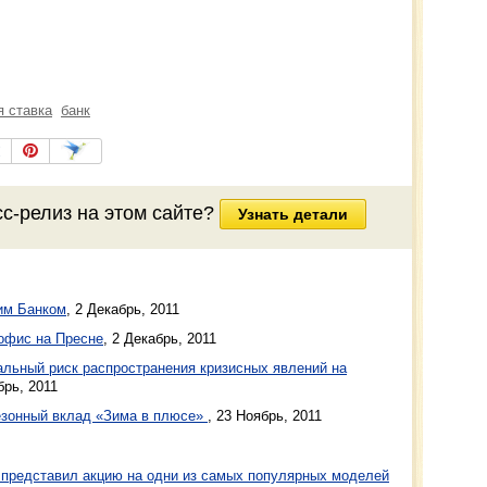
я ставка
банк
сс-релиз
на этом сайте?
Узнать детали
им Банком
,
2 Декабрь, 2011
офис на Пресне
,
2 Декабрь, 2011
льный риск распространения кризисных явлений на
брь, 2011
езонный вклад «Зима в плюсе»
,
23 Ноябрь, 2011
 представил акцию на одни из самых популярных моделей