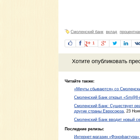
Смоленский банк
вклад
процентна
1
Хотите
опубликовать пре
Читайте также:
«Мечты сбываются» со Смоленск
Смоленский Банк открыл «Sm@ll-
Смоленский Банк: Существует реа
другие страны Евросоюза
,
23 Ноя
Смоленский Банк вводит новый с
Последние релизы:
Интернет-магазин «Фонофактура»