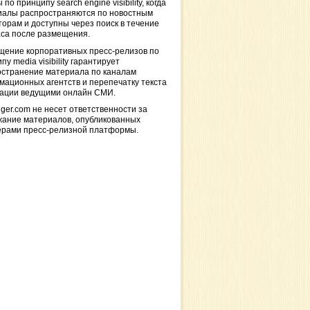
 по принципу search engine visibility, когда
иалы распространяются по новостным
торам и доступны через поиск в течение
са после размещения.
щение корпоративных пресс-релизов по
пу media visibility гарантирует
остранение материала по каналам
ационных агентств и перепечатку текста
кации ведущими онлайн СМИ.
ger.com не несет ответственности за
жание материалов, опубликованных
ерами пресс-релизной платформы.