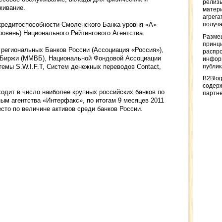
релизы
живание.
матер
агрега
кредитоспособности Смоленского Банка уровня «А»
получа
ровень) Национального Рейтингового Агентства.
Разме
принци
 региональных Банков России (Ассоциация «Россия»),
распр
Биржи (ММВБ), Национальной Фондовой Ассоциации
информ
емы S.W.I.F.T, Систем денежных переводов Contact,
публи
B2Blog
содер
одит в число наиболее крупных российских банков по
партн
ым агентства «Интерфакс», по итогам 9 месяцев 2011
сто по величине активов среди банков России.