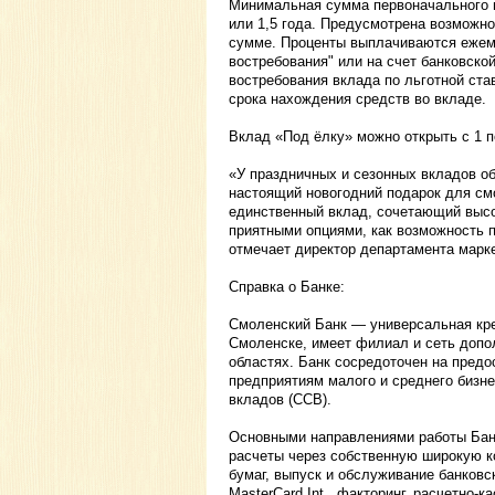
Минимальная сумма первоначального в
или 1,5 года. Предусмотрена возможн
сумме. Проценты выплачиваются ежеме
востребования" или на счет банковско
востребования вклада по льготной ста
срока нахождения средств во вкладе.
Вклад «Под ёлку» можно открыть с 1 п
«У праздничных и сезонных вкладов об
настоящий новогодний подарок для см
единственный вклад, сочетающий высо
приятными опциями, как возможность по
отмечает директор департамента марк
Справка о Банке:
Смоленский Банк — универсальная кре
Смоленске, имеет филиал и сеть допо
областях. Банк сосредоточен на предо
предприятиям малого и среднего бизн
вкладов (ССВ).
Основными направлениями работы Бан
расчеты через собственную широкую к
бумаг, выпуск и обслуживание банковс
MasterCard Int., факторинг, расчетно-