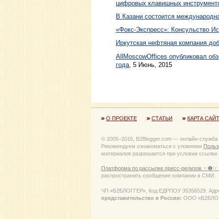
цифровых клавишных инструмент
В Казани состоится международн
«Фокс-Экспресс»: Консульство Ис
Иркутская нефтяная компания до
AllMoscowOffices опубликовал об
года
, 5 Июнь, 2015
О ПРОЕКТЕ
СТАТЬИ
КАРТА САЙ
© 2005−2015, B2Blogger.com — онлайн-служба
Рекомендуем ознакомиться с уловиями
Польз
материалов разрешается при условии ссылки (
Платформа по рассылке пресс-релизов ☜❶☞ 
распространить сообщение компании в СМИ.
ЧП «Б2БЛОГГЕР», Код ЕДРПОУ 35356529. Адрес:
представительство в России:
ООО «Б2БЛОГГЕ