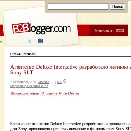
ЦЕНЫ
ПОМОЩЬ
Регистрация
|
ВХОД
луги написания
ПРЕСС-РЕЛИЗЫ
Агентство Deluxe Interactive разработало летнюю
Sony SLT
7 September, 2011,
Москва
—
|
568
Маркетинг, Реклама и PR
Версия для печати
|
Отправить @mail
|
Метки
Креативное агентство Deluxe Interactive разработало и проводит 
для Sony, призванную привлечь внимание к фотокамерам Sony SLT