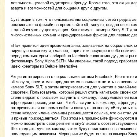
лояльность целевой аудитории к бренду. Кроме того, эта акция да
азарта и возможностей для общения друг с другом.
Суть акции в том, что пользователям социальных сетей предлагае
чемпионате по фрисби на промо-сайте slt. sony.ru, создав свою к
к одной из уже существующих. Как стимул – камеры Sony SLT для
многочисленных команд и брендированные фрисби для первых дес
«Нам нравятся идеи промо-кампаний, завязанных на социальных 
вирусную механику и, главное, - при этом несущие в себе позитив:
перед компьютером: собирай на facebook свою команду для игры 
фотокамеру Sony Alpha SLT!» Мы уверены, такой подход сработает
идею креаторы из Deluxe Interactive.
Акция интегрирована с социальными сетями Facebook, Вконтакте и 
slt.sony.ru, посетителю предлагается вначале ответить на нескол
камере Sony SLT, а затем авторизоваться для участия в онлайн-ч
соцсетей. Пользователь, который решил стать капитаном своей к
стене виджет с призывом вступить в команду, придумывает ей наз
«френдам» присоединиться. Чтобы вступить в команду, «френд» д
авторизоваться на промо-сайте и кликнуть на кнопку «Вступить в 
стене каждого члена команды размещается ссылка, что он стал у
и призыв присоединиться. При этом на промо-сайте фиксируются в
можно посмотреть свой рейтинг и опубликовать соответствующий в
Шестнадцать лучших команд затем будут приглашены на чемпионат
последующим пикником. Мероприятие будет снято на камеры Sony 