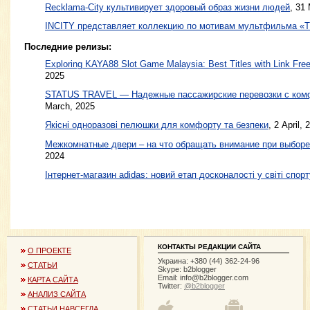
Recklama-City культивирует здоровый образ жизни людей
,
31 
INCITY представляет коллекцию по мотивам мультфильма
Последние релизы:
Exploring KAYA88 Slot Game Malaysia: Best Titles with Link Free
2025
STATUS TRAVEL — Надежные пассажирские перевозки с ком
March, 2025
Якісні одноразові пелюшки для комфорту та безпеки
, 2 April, 
Межкомнатные двери – на что обращать внимание при выборе
2024
Інтернет-магазин adidas: новий етап досконалості у світі спорт
КОНТАКТЫ РЕДАКЦИИ САЙТА
О ПРОЕКТЕ
Украина: +380 (44) 362-24-96
СТАТЬИ
Skype: b2blogger
Email:
info@b2blogger.com
КАРТА САЙТА
Twitter:
@b2blogger
АНАЛИЗ САЙТА
СТАТЬИ НАВСЕГДА