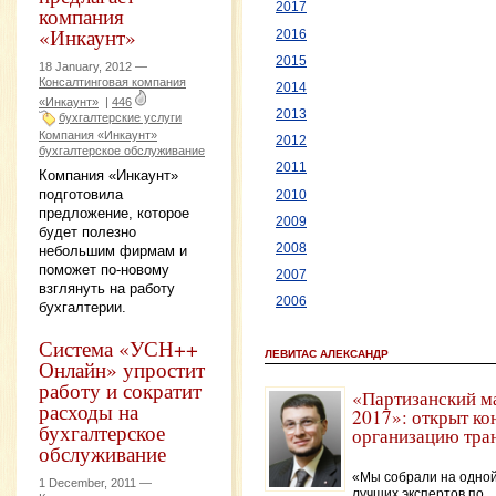
2017
компания
«Инкаунт»
2016
2015
18 January, 2012 —
Консалтинговая компания
2014
«Инкаунт»
|
446
2013
бухгалтерские услуги
Компания «Инкаунт»
2012
бухгалтерское обслуживание
2011
Компания «Инкаунт»
подготовила
2010
предложение, которое
2009
будет полезно
2008
небольшим фирмам и
поможет по-новому
2007
взглянуть на работу
2006
бухгалтерии.
Система «УСН++
ЛЕВИТАС АЛЕКСАНДР
Онлайн» упростит
работу и сократит
«Партизанский м
расходы на
2017»: открыт ко
бухгалтерское
организацию тра
обслуживание
«Мы собрали на одной
1 December, 2011 —
лучших экспертов по