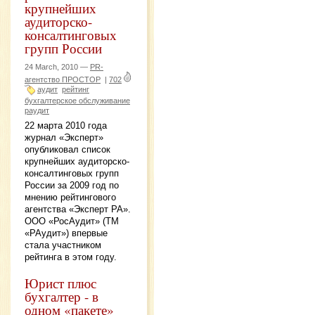
крупнейших
аудиторско-
консалтинговых
групп России
24 March, 2010 —
PR-
агентство ПРОСТОР
|
702
аудит
рейтинг
бухгалтерское обслуживание
раудит
22 марта 2010 года
журнал «Эксперт»
опубликовал список
крупнейших аудиторско-
консалтинговых групп
России за 2009 год по
мнению рейтингового
агентства «Эксперт РА».
ООО «РосАудит» (ТМ
«РАудит») впервые
стала участником
рейтинга в этом году.
Юрист плюс
бухгалтер - в
одном «пакете»