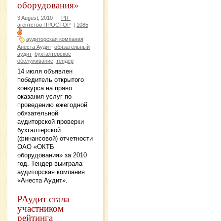
оборудования»
3 August, 2010 —
PR-
агентство ПРОСТОР
|
1085
аудиторская компания
Анеста Аудит
обязательный
аудит
бухгалтерское
обслуживание
тендер
14 июля объявлен
победитель открытого
конкурса на право
оказания услуг по
проведению ежегодной
обязательной
аудиторской проверки
бухгалтерской
(финансовой) отчетности
ОАО «ОКТБ
оборудования» за 2010
год. Тендер выиграла
аудиторская компания
«Анеста Аудит».
РАудит стала
участником
рейтинга