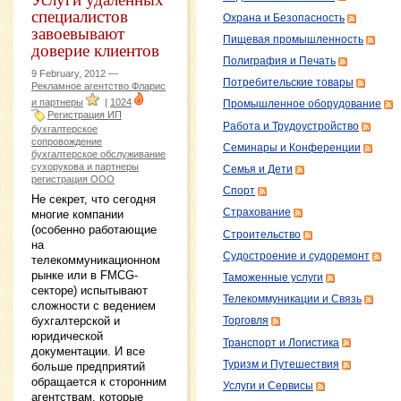
специалистов
Охрана и Безопасность
завоевывают
Пищевая промышленность
доверие клиентов
Полиграфия и Печать
9 February, 2012 —
Потребительские товары
Рекламное агентство Фларис
и партнеры
|
1024
Промышленное оборудование
Регистрация ИП
Работа и Трудоустройство
бухгалтерское
сопровождение
Семинары и Конференции
бухгалтерское обслуживание
сухорукова и партнеры
Семья и Дети
регистрация ООО
Спорт
Не секрет, что сегодня
Страхование
многие компании
(особенно работающие
Строительство
на
Судостроение и судоремонт
телекоммуникационном
рынке или в FMCG-
Таможенные услуги
секторе) испытывают
Телекоммуникации и Связь
сложности с ведением
бухгалтерской и
Торговля
юридической
Транспорт и Логистика
документации. И все
Туризм и Путешествия
больше предприятий
обращается к сторонним
Услуги и Сервисы
агентствам, которые