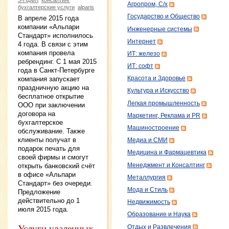
Агропром, С/х
бухгалтерские услуги
alparis
Государство и Общество
В апреле 2015 года
компании «Альпари
Инженерные системы
Стандарт» исполнилось
Интернет
4 года. В связи с этим
компания провела
ИТ: железо
ребрендинг. С 1 мая 2015
ИТ: софт
года в Санкт-Петербурге
Красота и Здоровье
компания запускает
праздничную акцию на
Культура и Искусство
бесплатное открытие
Легкая промышленность
ООО при заключении
договора на
Маркетинг, Реклама и PR
бухгалтерское
Машиностроение
обслуживание. Также
клиенты получат в
Медиа и СМИ
подарок печать для
Медицина и Фармацевтика
своей фирмы и смогут
Менеджмент и Консалтинг
открыть банковский счёт
в офисе «Альпари
Металлургия
Стандарт» без очереди.
Мода и Стиль
Предложение
действительно до 1
Недвижимость
июля 2015 года.
Образование и Наука
Услуги удаленных
Отдых и Развлечения