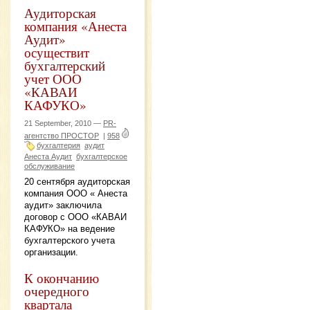
Аудиторская
компания «Анеста
Аудит»
осуществит
бухгалтерский
учет ООО
«КАВАИ
КАФУКО»
21 September, 2010 —
PR-
агентство ПРОСТОР
|
958
бухгалтерия
аудит
Анеста Аудит
бухгалтерское
обслуживание
20 сентября аудиторская
компания ООО « Анеста
аудит» заключила
договор с ООО «КАВАИ
КАФУКО» на ведение
бухгалтерского учета
организации.
К окончанию
очередного
квартала