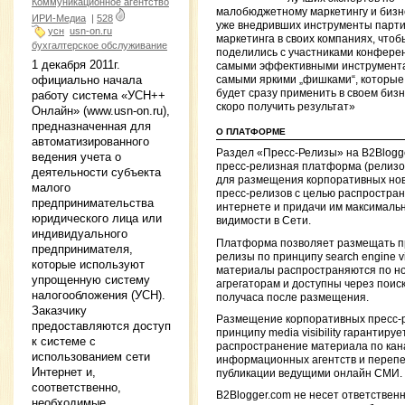
Коммуникационное агентство
малобюджетному маркетингу и бизн
ИРИ-Медиа
|
528
уже внедривших инструменты парти
усн
usn-on.ru
маркетинга в своих компаниях, чтоб
бухгалтерское обслуживание
поделились с участниками конфере
1 декабря 2011г.
самыми эффективными инструмент
официально начала
самыми яркими „фишками“, которые
будет сразу применить в своем бизн
работу система «УСН++
скоро получить результат»
Онлайн» (www.usn-on.ru),
предназначенная для
О ПЛАТФОРМЕ
автоматизированного
Раздел «Пресс-Релизы» на B2Blogg
ведения учета о
пресс-релизная платформа (релиз
деятельности субъекта
для размещения корпоративных нов
малого
пресс-релизов с целью распростран
предпринимательства
интернете и придачи им максималь
юридического лица или
видимости в Сети.
индивидуального
Платформа позволяет размещать п
предпринимателя,
релизы по принципу search engine visi
которые используют
материалы распространяются по н
упрощенную систему
агрегаторам и доступны через поиск
налогообложения (УСН).
получаса после размещения.
Заказчику
Размещение корпоративных пресс-
предоставляются доступ
принципу media visibility гарантируе
к системе с
распространение материала по ка
использованием сети
информационных агентств и перепе
Интернет и,
публикации ведущими онлайн СМИ.
соответственно,
B2Blogger.com не несет ответственн
необходимые