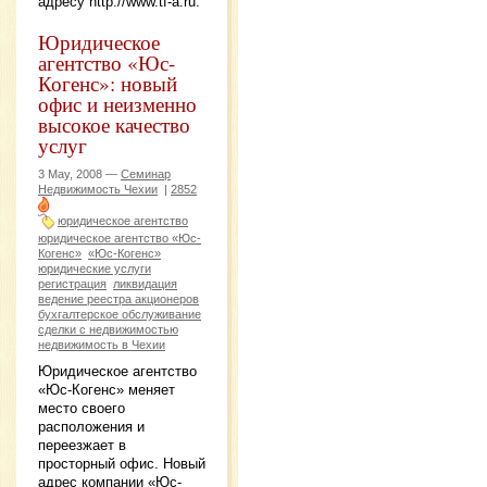
адресу http://www.tf-a.ru.
Юридическое
агентство «Юс-
Когенс»: новый
офис и неизменно
высокое качество
услуг
3 May, 2008 —
Семинар
Недвижимость Чехии
|
2852
юридическое агентство
юридическое агентство «Юс-
Когенс»
«Юс-Когенс»
юридические услуги
регистрация
ликвидация
ведение реестра акционеров
бухгалтерское обслуживание
сделки с недвижимостью
недвижимость в Чехии
Юридическое агентство
«Юс-Когенс» меняет
место своего
расположения и
переезжает в
просторный офис. Новый
адрес компании «Юс-