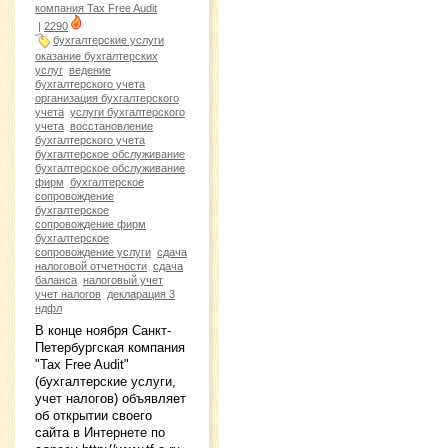
компания Tax Free Audit
|
2290
бухгалтерские услуги
оказание бухгалтерских
услуг
ведение
бухгалтерского учета
организация бухгалтерского
учета
услуги бухгалтерского
учета
восстановление
бухгалтерского учета
бухгалтерское обслуживание
бухгалтерское обслуживание
фирм
бухгалтерское
сопровождение
бухгалтерское
сопровождение фирм
бухгалтерское
сопровождение услуги
сдача
налоговой отчетности
сдача
баланса
налоговый учет
учет налогов
декларация 3
ндфл
В конце ноября Санкт-
Петербургская компания
"Tax Free Audit"
(бухгалтерские услуги,
учет налогов) объявляет
об открытии своего
сайта в Интернете по