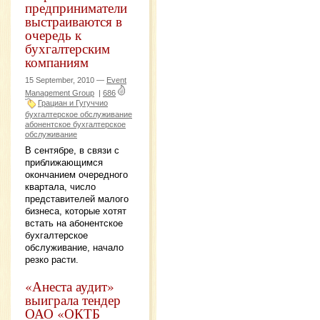
предприниматели
выстраиваются в
очередь к
бухгалтерским
компаниям
15 September, 2010 —
Event
Management Group
|
686
Грациан и Гугуччио
бухгалтерское обслуживание
абонентское бухгалтерское
обслуживание
В сентябре, в связи с
приближающимся
окончанием очередного
квартала, число
представителей малого
бизнеса, которые хотят
встать на абонентское
бухгалтерское
обслуживание, начало
резко расти.
«Анеста аудит»
выиграла тендер
ОАО «ОКТБ