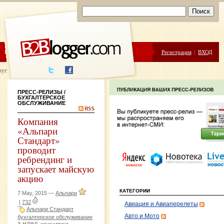
ЦЕНЫ
ПОМОЩЬ
Регистрация
|
ВХОД
луги написания
ПРЕСС-РЕЛИЗЫ
/
БУХГАЛТЕРСКОЕ
ОБСЛУЖИВАНИЕ
Компания
«Альпари
Стандарт»
проводит
ребрендинг и
запускает майскую
акцию
КАТЕГОРИИ
7 May, 2015 —
Альпари
|
732
Авиация и Авиаперелеты
Альпари Стандарт
Авто и Мото
бухгалтерское обслуживание
3-НДФЛ
консалтинг