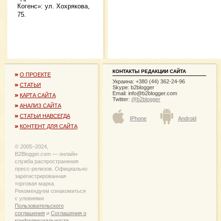
Когенс»: ул. Хохрякова,
75.
КОНТАКТЫ РЕДАКЦИИ САЙТА
О ПРОЕКТЕ
Украина: +380 (44) 362-24-96
СТАТЬИ
Skype: b2blogger
Email:
info@b2blogger.com
КАРТА САЙТА
Twitter:
@b2blogger
АНАЛИЗ САЙТА
СТАТЬИ НАВСЕГДА
IPhone
Android
КОНТЕНТ ДЛЯ САЙТА
© 2005−2024,
B2Blogger.com — онлайн-
служба распространения
пресс-релизов. Официально
зарегистрированная
торговая марка.
Рекомендуем ознакомиться
с уловиями
Пользовательского
соглашения
и
Соглашения о
конфиденциальности
.