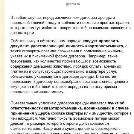
gazeta.ru
В любом случае, перед заключением договора аренды и
передачей ключей следует соблюсти несколько простых правил,
которые помогут избежать неприятностей во взаимоотношениях с
арендатором.
Собственнику в обязательном порядке
следует проверить
документ, удостоверяющий личность квартиросъемщика
, а
также оговорить правила проживания и пользования жильем,
указав их в письменной форме договора. Например, такие
требования, как количество проживающих и возможность
содержания домашних животных, порядок оплаты арендных
платежей и сопутствующих проживанию в квартире услуг,
обязательно указываются в договоре аренды. В качестве
приложения к договору целесообразно составить опись ценного
имущества и бытовой техники, передав их по акту приема–
передачи квартиросъемщику.
Обязательным условием договора аренды является
пункт об
ответственности квартиросъемщика, возникающей в случае
причинения ущерба
коробке квартиры или имуществу, которое в
ней находится. Частично покрыть возможные потери может
депозит, о размере которого стороны договариваются
самостоятельно. Чаще всего сумма депозита соизмерима с
размером одного месячного арендного платежа. Депозит служит